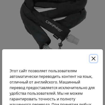
Этот сайт позволяет пользователям
автоматически переводить контент на язык,
Чехол для шланга СИПАП-терапии Joey CPAPology
отличный от английского. Машинный
длиной 6 футов 6 дюймов (1,8 м). Подходит для
перевод предоставляется исключительно для
трубок СИПАП-терапии длиной 72–78 дюймов (180–
удобства пользователей. Мы не можем
190 см).
гарантировать точность и полноту
Мягкий хлопковый материал с начесом помогает
машинного перевода. При принятии любых