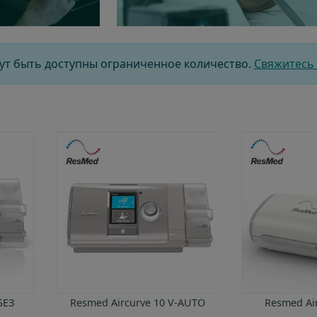
ство
Путешествия
Путешествие 
тнерство
Финансирование
Финансирова
ообщества
Часто задаваемые вопросы о кислородной терапии
Часто задава
ут быть доступны ограниченное количество.
Свяжитесь 
реда
COPD
нда старших руководителей
БЕЗ
Resmed Aircurve 10 V-AUTO
Resmed Ai