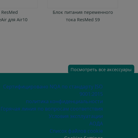
 ResMed
Блок питания переменного
Р
eAir для Air10
тока ResMed S9
Посмотреть все аксессуары
ECONDARY MENU
Сертифицировано NQA по стандарту ISO
9001:2015
политика конфиденциальности
Горячая линия по вопросам соответствия
Условия эксплуатации
АОДА
Список файлов cookie