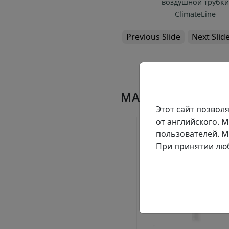
Auto
воздушной трубки
ClimateLine
Previous Slide
Next Slid
МАСКИ
Этот сайт позвол
от английского. 
пользователей. М
При принятии люб