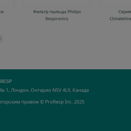
ки
Фильтр пыльцы Philips
Серия
Respironics
Climatelin
e
S
RESP
 № 1, Лондон, Онтарио N5V 4L9, Канада
орским правом © ProResp Inc. 2025