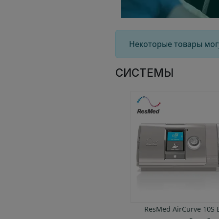
Наше каче
Наше пар
Участие с
Некоторые товары мог
Зеленая с
СИСТЕМЫ
Наша кома
Fisher & Paykel SleepStyle
ResMed AirCurve 10S 