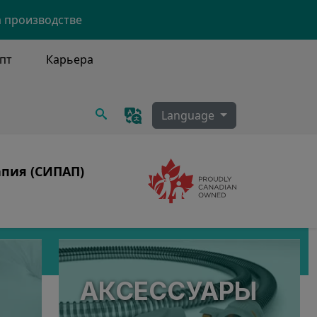
а производстве
пт
Карьера
Поиск
Language
апия (СИПАП)
Image
АКСЕССУАРЫ
ка СИПАП-аппарата