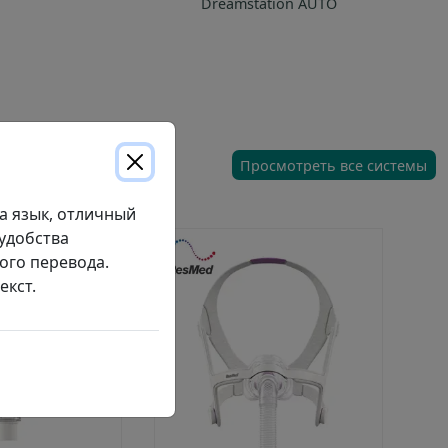
Dreamstation AUTO
Просмотреть все системы
а язык, отличный
удобства
ого перевода.
екст.