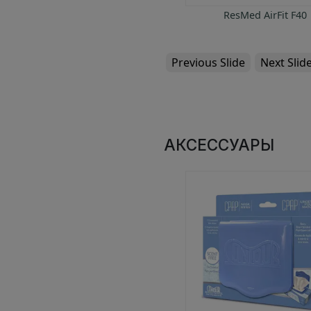
ResMed AirFit N30 Minimal
ResMed AirFit F40
Contact
Previous Slide
Next Slid
АКСЕССУАРЫ