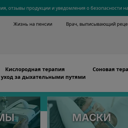
Skip to main content
я, отзывы продукции и уведомления о безопасности н
Жизнь на пенсии
Врач, выписывающий реце
NU
Кислородная терапия
Соновая тер
уход за дыхательными путями
Image
Image
ия и основные ценности
Кислородная терапия
Продукты
Image
ахеостомия, очищение от секрета
лаем
Уход, ориентированный на пациента
Апноэ во сне
ECTIONS
и
Системы
CPAP-терапия
МЫ
МАСКИ
ория
Безопасность кислорода
Уход и очист