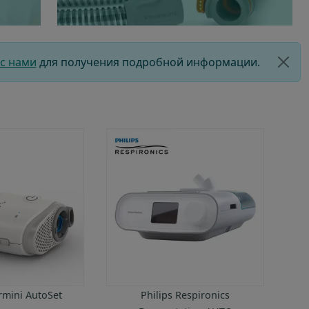
с СИПАП-аппаратом
ние
емые вопросы о СИПАП-терапии
с нами
для получения подробной информации.
rmini AutoSet
Philips Respironics