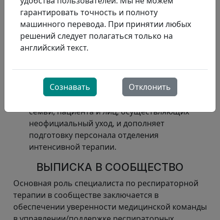
удобства пользователей. Мы не можем
Обучает бригаду по оказанию медицинской
гарантировать точность и полноту
помощи на дому навыкам респираторной
машинного перевода. При принятии любых
терапии и управления аппаратами
решений следует полагаться только на
искусственной вентиляции легких.
английский текст.
Получает необходимые назначения по
оказанию респираторной помощи на дому и
узнает требования, предъявляемые к
Сознавать
Отклонить
наиболее ответственному врачу.
Программа вовлекает в обучение членов
семьи, пациента и лиц, осуществляющих
неофициальный уход, и дополняет
подготовку персонала отделения
интенсивной терапии.
ВЫПИСКА В СООБЩЕСТВО
Основная роль специалиста по респираторной
терапии в сообществе заключается в
обеспечении уверенности медицинской команды
в управлении/поддержке респираторных