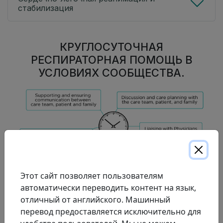
стабилизация
КРУГЛОСУТОЧНАЯ
РЕСПИРАТОРНАЯ ПОМОЩЬ В
УСЛОВИЯХ СООБЩЕСТВА.
Этот сайт позволяет пользователям
ПЕРЕД ВЫПИСКОЙ
автоматически переводить контент на язык,
В сотрудничестве с больницей, специалист по
отличный от английского. Машинный
респираторной терапии на дому:
перевод предоставляется исключительно для