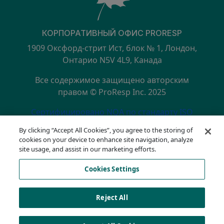
КОРПОРАТИВНЫЙ ОФИС PRORESP
1909 Оксфорд-стрит Ист, блок № 1, Лондон,
Онтарио N5V 4L9, Канада
Все содержимое защищено авторским
правом © ProResp Inc. 2025
SECONDARY MENU
Сертифицировано NQA по стандарту ISO
9001:2015
By clicking “Accept All Cookies”, you agree to the storing of
политика конфиденциальности
cookies on your device to enhance site navigation, analyze
Горячая линия по вопросам соответствия
site usage, and assist in our marketing efforts.
Условия эксплуатации
Cookies Settings
АОДА
Список файлов cookie
Cookies Settings
Reject All