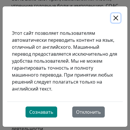
утренние головные боли и импотенцию. СОАС
повышает риск развития гипертонии, диабета
и сердечно-сосудистых заболеваний.
СИПАП-терапия
(«See-pap») — это
Этот сайт позволяет пользователям
аббревиатура от «постоянное положительное
автоматически переводить контент на язык,
давление в дыхательных путях» и наиболее
отличный от английского. Машинный
распространённый и эффективный метод
перевод предоставляется исключительно для
лечения синдрома обструктивного апноэ сна
удобства пользователей. Мы не можем
(СОАС). Сотни тысяч канадцев используют её
гарантировать точность и полноту
каждый раз, когда спят. СИПАП-терапия — это
машинного перевода. При принятии любых
долгосрочная инвестиция в улучшение
решений следует полагаться только на
качества жизни. Многие пользователи
английский текст.
СИПАП-терапии в восторге от преимуществ
хорошего сна
, которые включают в себя
прилив энергии и улучшение настроения,
Сознавать
Отклонить
возобновление интереса к личным
отношениям, работе, хобби и общественной
деятельности.