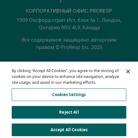
КОРПОРАТИВНЫЙ ОФИС PRORESP
1909 Оксфорд-стрит Ист, блок № 1, Лондон,
Онтарио N5V 4L9, Канада
Все содержимое защищено авторским
правом © ProResp Inc. 2025
SECONDARY MENU
Сертифицировано NQA по стандарту ISO
9001:2015
By clicking “Accept All Cookies”, you agree to the storing of
политика конфиденциальности
cookies on your device to enhance site navigation, analyze
Горячая линия по вопросам соответствия
site usage, and assist in our marketing efforts.
Условия эксплуатации
Cookies Settings
АОДА
Список файлов cookie
Cookies Settings
Reject All
Accept All Cookies