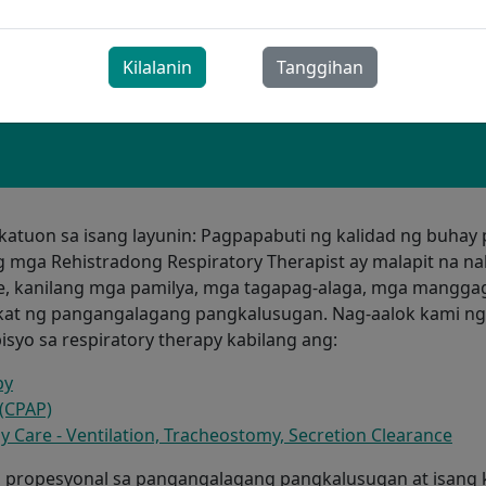
Kilalanin
Tanggihan
katuon sa isang layunin: Pagpapabuti ng kalidad ng buhay
g mga Rehistradong Respiratory Therapist ay malapit na n
e, kanilang mga pamilya, mga tagapag-alaga, mga mangga
kat ng pangangalagang pangkalusugan. Nag-aalok kami n
syo sa respiratory therapy kabilang ang:
py
(CPAP)
 Care - Ventilation, Tracheostomy, Secretion Clearance
g propesyonal sa pangangalagang pangkalusugan at isang k