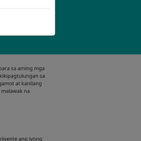
 para sa aming mga
akikipagtulungan sa
gamot at kanilang
g malawak na
liyente ang iyong