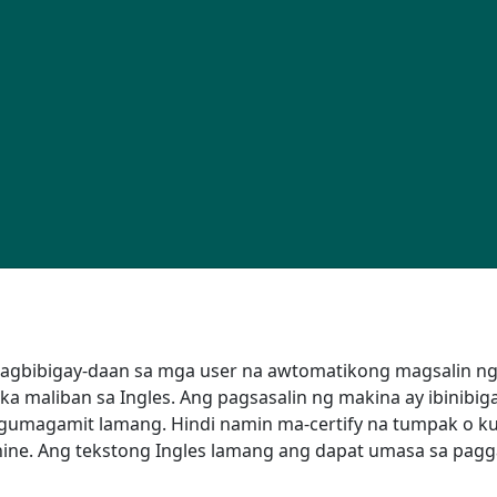
d
Naglalakbay
Naglalakbay gamit ang CPAP
akikipagsosyo
Pagpopondo
Pagpopondo
omunidad
FAQ sa Oxygen Therapy
FAQ ng CPAP Therapy
ran
COPD
r Leadership Team
 nagbibigay-daan sa mga user na awtomatikong magsalin ng
ka maliban sa Ingles. Ang pagsasalin ng makina ay ibinibig
umagamit lamang. Hindi namin ma-certify na tumpak o ku
chine. Ang tekstong Ingles lamang ang dapat umasa sa pa