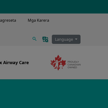
agreseta
Mga Karera
Maghanap
Language
x Airway Care
Image
Image
syon, Tracheostomy, Secretion Clearance