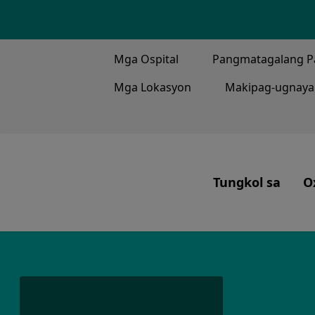
TOP MENU
Mga Ospital
Pangmatagalang P
Mga Lokasyon
Makipag-ugnaya
MAIN ME
Tungkol sa
O
Ang Aming Misyo
Ang Ginagawa N
Ating Bayan
Ang ating Kasays