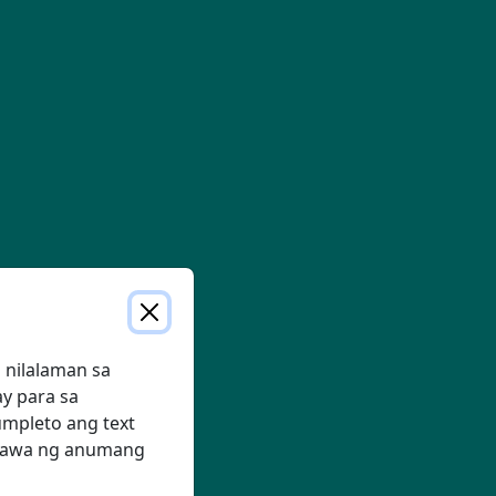
 nilalaman sa
ay para sa
mpleto ang text
ggawa ng anumang