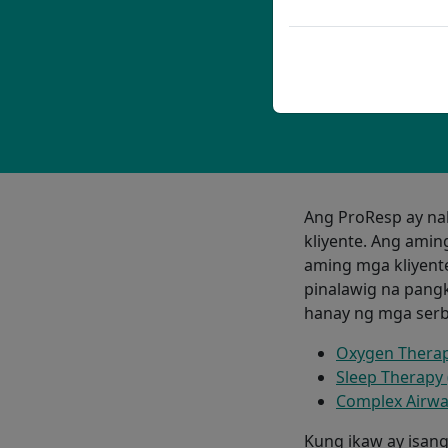
Ang ProResp ay na
kliyente. Ang amin
aming mga kliyent
pinalawig na pang
hanay ng mga serbi
Oxygen Thera
Sleep Therapy 
Complex Airway
Kung ikaw ay isan