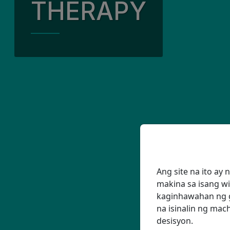
THERAPY
Ang aming Kalida
Ang aming mga P
Pakikilahok sa K
Luntiang Kapaligi
Ang aming Senio
Ang site na ito ay
makina sa isang wi
kaginhawahan ng g
na isinalin ng ma
desisyon.