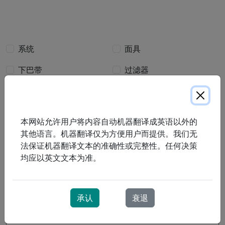
我也感兴趣
系统
面具
下巴带
过滤器
管道
水室
清洁产品
电源
本网站允许用户将内容自动机器翻译成英语以外的
Other…
其他语言。机器翻译仅为方便用户而提供。我们无
法保证机器翻译文本的准确性或完整性。任何决策
我还对以下内容感兴趣：
均应以英文文本为准。
信息
在下面提供的空间中输入您的消息
承认
衰退