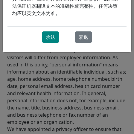
relate to personal information disclosed to us by
法保证机器翻译文本的准确性或完整性。任何决策
email or via our website.
均应以英文文本为准。
II. THE PRINCIPLES
1. Accountability for Personal Information
We are responsible for maintaining and protecting
承认
衰退
your personal information. The information we
collect from clients, business partners or website
visitors will differ from employee information. As
used in this policy, “personal information” means
information about an identifiable individual, such as;
age, home address, home telephone number, birth
date, personal email address, health card number
and relevant health information. In general,
personal information does not, for example, include
the name, title, business address, business email,
and business telephone or fax number of an
employee or an organization.
We have appointed a privacy officer to ensure that