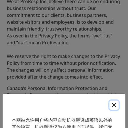
We at ProResp Inc. believe there can be no enduring
business relationships without trust. Our
commitment to our clients, business partners,
website visitors and employees, is to develop and
maintain friendly, trustworthy relationships.
As used in the Privacy Policy, the terms “we”, “us”
and “our” mean ProResp Inc.
We reserve the right to make changes to the Privacy
Policy from time to time without prior notification.
The changes will only affect personal information
provided after the change comes into effect.
Canada’s Personal Information Protection and
Electronic Documents Act sets out principles which
organizations must follow. These are noted below
along with a description of our current practices
relevant to each principle as noted below. We have
本网站允许用户将内容自动机器翻译成英语以外的
also noted below our current practices as they
其他语言。机器翻译仅为方便用户而提供。我们无