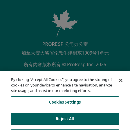
PRORESP 公司办公室
加拿大安大略省伦敦牛津街东1909号1单元
所有内容版权所有 © ProResp Inc. 2025
SECONDARY MENU
ISO 9001:2015 已通过 NQA 认证
By clicking “Accept All Cookies”, you agree to the storing of
隐私政策
cookies on your device to enhance site navigation, analyze
合规热线
site usage, and assist in our marketing efforts.
使用条款
Cookies Settings
AODA
Cookie 列表
Cookies Settings
Reject All