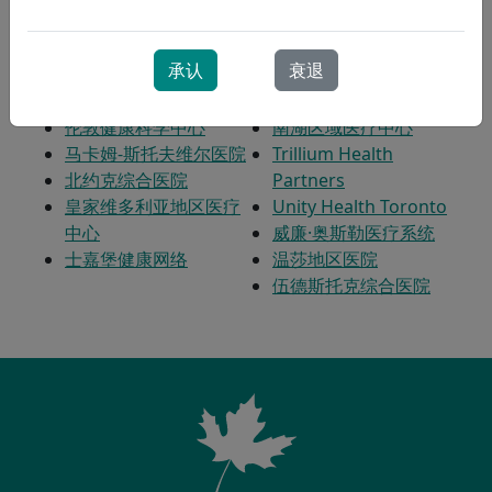
庭的顺利过渡，并有助于减少再入院率。我们的医院合
资伙伴包括：
承认
衰退
蓝水健康
圣约瑟夫医疗中心（汉
休伦珀斯医疗保健联盟
密尔顿）
伦敦健康科学中心
南湖区域医疗中心
马卡姆-斯托夫维尔医院
Trillium Health
北约克综合医院
Partners
皇家维多利亚地区医疗
Unity Health Toronto
中心
威廉·奥斯勒医疗系统
士嘉堡健康网络
温莎地区医院
伍德斯托克综合医院