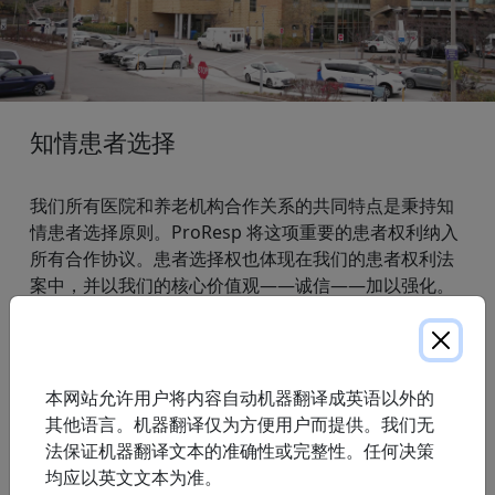
知情患者选择
我们所有医院和养老机构合作关系的共同特点是秉持知
情患者选择原则。ProResp 将这项重要的患者权利纳入
所有合作协议。患者选择权也体现在我们的患者权利法
案中，并以我们的核心价值观——诚信——加以强化。
医院合作伙伴
自 1990 年以来，我们与安大略省的多家医院建立了独
特的合资伙伴关系，以满足我们医疗保健系统不断变化
本网站允许用户将内容自动机器翻译成英语以外的
的需求。在医院医疗团队和社区医疗服务提供者的支持
其他语言。机器翻译仅为方便用户而提供。我们无
下，这些合资企业为安大略省各地的人们提供呼吸系统
法保证机器翻译文本的准确性或完整性。任何决策
护理服务。我们的团队协作模式确保了患者从医院到家
均应以英文文本为准。