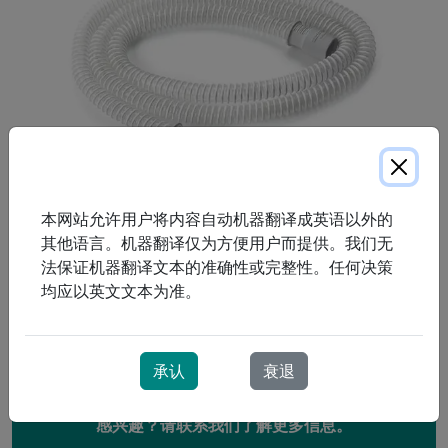
本网站允许用户将内容自动机器翻译成英语以外的
其他语言。机器翻译仅为方便用户而提供。我们无
法保证机器翻译文本的准确性或完整性。任何决策
比标准管路轻20%，更灵活。这款管路兼容大多数CPAP呼吸
均应以英文文本为准。
机，是夜间活动频繁用户的理想选择。长度6英尺。
承认
衰退
感兴趣？请联系我们了解更多信息。