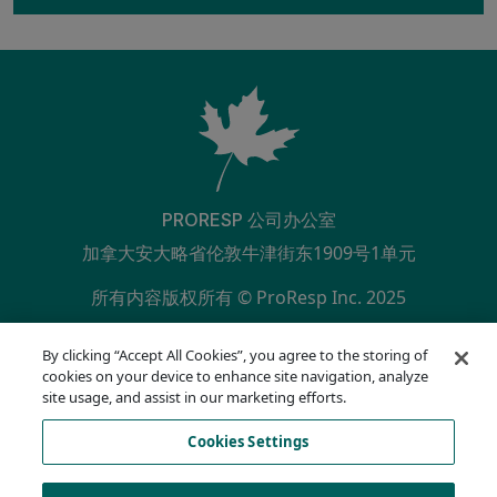
PRORESP 公司办公室
加拿大安大略省伦敦牛津街东1909号1单元
所有内容版权所有 © ProResp Inc. 2025
SECONDARY MENU
ISO 9001:2015 已通过 NQA 认证
By clicking “Accept All Cookies”, you agree to the storing of
隐私政策
cookies on your device to enhance site navigation, analyze
合规热线
site usage, and assist in our marketing efforts.
使用条款
Cookies Settings
AODA
Cookie 列表