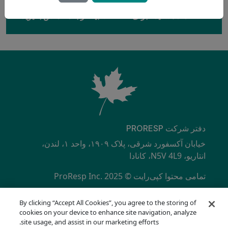
علاقه‌مند هستید؟ برای اطلاعات بیشتر با ما تماس بگیرید
دفتر شرکت PRORESP
خیابان آکسفورد شرقی، پلاک ۱۹۰۹، واحد ۱، لندن،
انتاریو، N5V 4L9، کانادا
تمامی محتوا کپی‌رایت © ProResp Inc. 2025
SECONDARY MENU
دارای گواهینامه ISO 9001:2015 از NQA
By clicking “Accept All Cookies”, you agree to the storing of
سیاست حفظ حریم خصوصی
cookies on your device to enhance site navigation, analyze
خط تلفن انطباق
site usage, and assist in our marketing efforts.