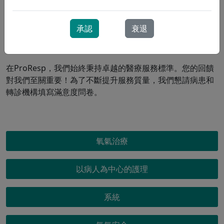
我們提供全天候24小時、每週7天的緊急家庭氧氣服務。
ProResp
呼吸治療師隨時待命，為您提供服務。
承認
衰退
我們做得怎麼樣？
在ProResp，我們始終秉持卓越的醫療服務標準。您的回饋
對我們至關重要！為了不斷提升服務質量，我們懇請病患和
轉診機構填寫滿意度問卷。
OXYGEN MENU
氧氣治療
以病人為中心的護理
系統