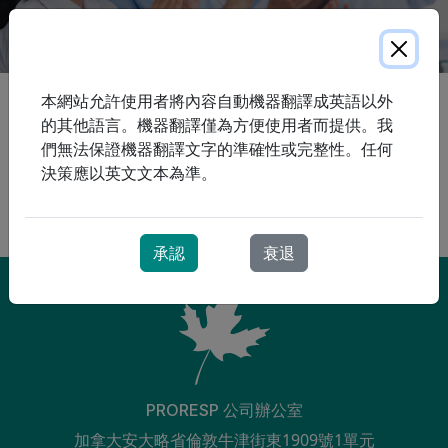
本網站允許使用者將內容自動機器翻譯成英語以外
ProResp 是安大略省社區呼吸治療的領導者。我們與您建立
的其他語言。機器翻譯僅為方便使用者而提供。我
並培養信任關係，並幫助您培養自信地管理自身護理並最大
們無法保證機器翻譯文字的準確性或完整性。任何
程度地提高獨立性的技能。
決策應以英文文本為準。
病人權利法案
慢性阻塞性肺病
承認
衰退
PRORESP 公司辦公室
加拿大安大略省倫敦牛津街東1909號1單元