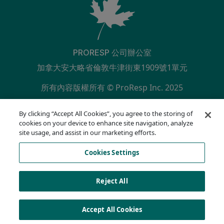
PRORESP 公司辦公室
加拿大安大略省倫敦牛津街東1909號1單元
所有內容版權所有 © ProResp Inc. 2025
SECONDARY MENU
ISO 9001:2015 已通過 NQA 認證
By clicking “Accept All Cookies”, you agree to the storing of
隱私權政策
cookies on your device to enhance site navigation, analyze
合規熱線
site usage, and assist in our marketing efforts.
使用條款
Cookies Settings
AODA
Cookie 列表
Cookies Settings
Reject All
Accept All Cookies