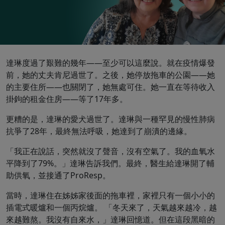
達琳度過了艱難的幾年——至少可以這麼說。就在疫情爆發
前，她的丈夫肯尼過世了。之後，她停放拖車的公園——她
的主要住所——也關閉了，她無處可住。她一直在等待收入
掛鉤的租金住房——等了17年多。
更糟的是，達琳的愛犬過世了。達琳與一種罕見的慢性肺病
抗爭了28年，最終無法呼吸，她達到了崩潰的邊緣。
「我正在說話，突然就沒了聲音，沒有空氣了。我的血氧水
平降到了79%。」達琳告訴我們。最終，醫生給達琳開了輔
助供氧，並接通了ProResp。
當時，達琳住在姊姊家後面的拖車裡，家裡只有一個小小的
插電式暖爐和一個丙烷爐。 「冬天來了，天氣越來越冷，越
來越難熬。我沒有自來水，」達琳回憶道。但在這段黑暗的