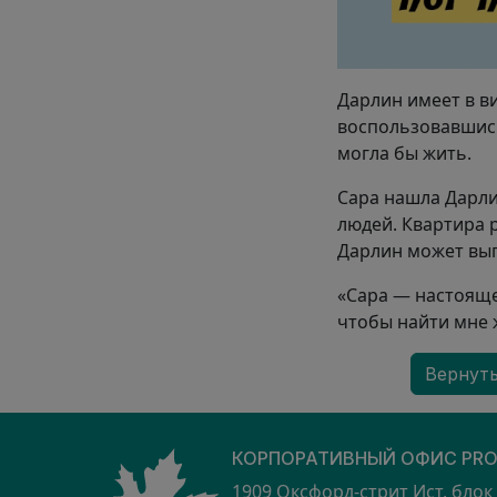
Дарлин имеет в ви
воспользовавшись
могла бы жить.
Сара нашла Дарли
людей. Квартира 
Дарлин может выгу
«Сара — настоящее
чтобы найти мне ж
Вернуть
КОРПОРАТИВНЫЙ ОФИС PRO
1909 Оксфорд-стрит Ист, блок