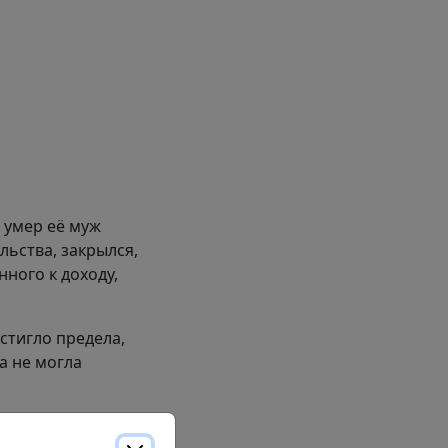
 умер её муж
льства, закрылся,
нного к доходу,
стигло предела,
а не могла
ислорода упал до