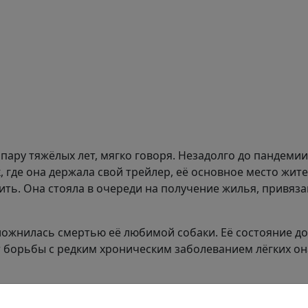
пару тяжёлых лет, мягко говоря. Незадолго до пандемии
, где она держала свой трейлер, её основное место жите
ить. Она стояла в очереди на получение жилья, привяза
ожнилась смертью её любимой собаки. Её состояние до
ет борьбы с редким хроническим заболеванием лёгких он
руг у меня пропал голос, не осталось воздуха. Уровень к