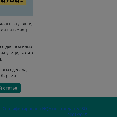
ялась за дело и,
е она наконец
се для пожилых
а улицу, так что
.
 она сделала,
 Дарлин.
й статье
ECONDARY MENU
Сертифицировано NQA по стандарту ISO
9001:2015