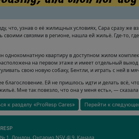
ду, что, узнав о её жилищных условиях, Сара сразу же вз
 своими связями в регионе, нашла ей жильё. Где-то, гд
н однокомнатную квартиру в доступном жилом комплек
расположена на первом этаже и имеет отдельный выход н
ливать свою новую собаку, Бентли, и играть с ней в мяч
 благословение. Ей не пришлось идти и делать всё, что
ильё. Мне так повезло, что она у меня есть», — сказала
ся к разделу «ProResp Cares»
Перейти к следующе
S
RESP
 № 1, Лондон, Онтарио N5V 4L9, Канада