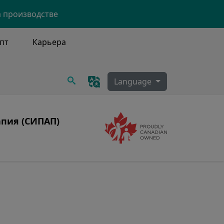
а производстве
пт
Карьера
Поиск
Language
апия (СИПАП)
Image
ка СИПАП-аппарата