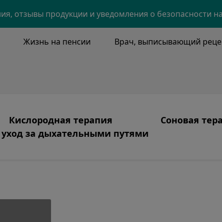
Skip to main content
я, отзывы продукции и уведомления о безопасности н
Жизнь на пенсии
Врач, выписывающий реце
NU
Кислородная терапия
Соновая тер
уход за дыхательными путями
Image
Image
ия и основные ценности
Кислородная терапия
Продукты
Image
ахеостомия, очищение от секрета
лаем
Уход, ориентированный на пациента
Апноэ во сне
и
Системы
CPAP-терапия
ория
Безопасность кислорода
Уход и очист