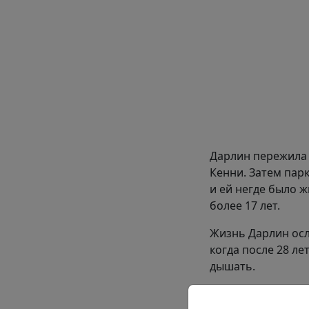
Дарлин пережила 
Кенни. Затем парк
и ей негде было ж
более 17 лет.
Жизнь Дарлин осл
когда после 28 л
дышать.
«Я говорила, и вд