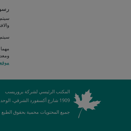
رسوم
والاف
سيتم تطبيق رسو
مهما 
ومعداته
موقعه
المكتب الرئيسي لشركة بروريسب
1909 شارع أكسفورد الشرقي، الوحدة رقم 1، لندن، أونتاريو N5V 4L9، كندا
جميع المحتويات محمية بحقوق الطبع والنشر ©  2025