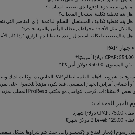
ما هي نسبة جزء الدفع الذي تغطيه السياسة؟
هل يتم تغطية تكلفة استئجار المعدات؟
والتآكل مثل الأقنعة وخراطيم غطاء الرأس والمرشحات)؟
هل هناك تغطية لتكلفة استبدال وحدة ضغط الدم الرئوي؟ إذا كان الأم
جهاز PAP
ًا*
المستوى: 950.00 دولارًا أمريكيًا*
*إذا استوفيت شروط الأهلية الطبية لنظام
ض الاستثناءات، يُرجى التواصل مع مكتب ProResp المحلي لمزيد من المعلومات.
 تأجير المعدات:
CPAP: دولارًا شهريًا
BiLevel دولارًا شهريًا
مل رسوم الإيجار القناع والإكسسوارات، حيث يتم شراؤها بشكل منفصل