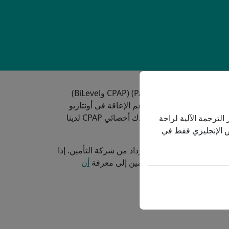
التابع لوزارة الصحة (ADP) أسعار أجهزة ضغط مجرى الهواء الإيجابي (PAP) (CPAP وBiLevel)
 أونتاريو وركس أو برنامج دعم الإعاقة في أونتاريو
مؤهلين للحصول على تمويل كامل. تتوفر خيارات متعددة لأنظمة ضغط مجرى الهواء الإيجابي، وسيساعدك أخصائي CPAP لدينا
الترجمة الآلية لراحة
نص الإنجليزي فقط في
ُقدّمًا، ثم تتقدم بطلب استرداد من شركة التأمين. إذا
 الشراء. ستحتاج شركة التأمين إلى معرفة
أن