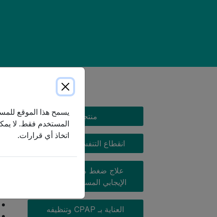
يُحدد
ويُقد
CPAP MENU
يسمح هذا الموقع للمستخ
منتجات
في اخ
المستخدم فقط. لا يمكن
اتخاذ أي قرارات.
غالبً
انقطاع التنفس أثناء النوم
كانت 
متلاز
علاج ضغط مجرى الهواء
الإيجابي المستمر (CPAP)
تتضمن
العناية بـ CPAP وتنظيفه