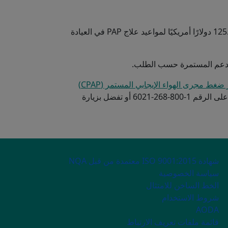
سيتم تطبيق رسوم استشارة نظام شراء المهنيين الصحيين (RHP) بقيمة 125.00 دولارًا أمريكيًا لمواعيد علاج PAP في العيادة
ضغط مجرى الهواء الإيجابي المستمر (CPAP)
أو تفضل بزيارة
SECONDARY ME
شهادة ISO 9001:2015 معتمدة من قبل NQA
سياسة الخصوصية
الخط الساخن للامتثال
شروط الاستخدام
AODA
قائمة ملفات تعريف الارتباط