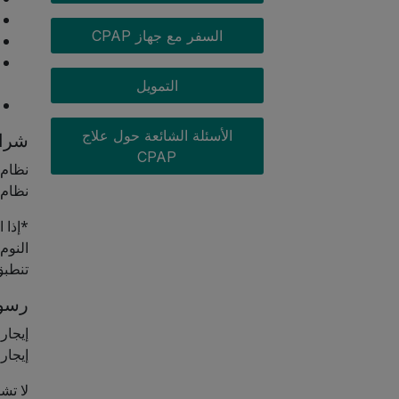
السفر مع جهاز CPAP
التمويل
الأسئلة الشائعة حول علاج
شراء 
CPAP
نظام CPAP: 554.00 دولارًا أمريكي
نظام ثنائي 
تنطبق بع
رسوم
إيجار نظام  75.00
إيجار نظام : 125.00
لا تش