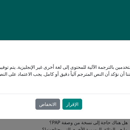
برنامج الأجهزة المساعدة
م تمويلًا جزئيًا لشرائها. قد يكون متلقي المساعدة الاجتماعية من برنامج
دمين بالترجمة الآلية للمحتوى إلى لغة أخرى غير الإنجليزية. يتم توفير 
تيار الجهاز الأنسب لك.
نا أن نؤكد أن النص المترجم آلياً دقيق أو كامل. يجب الاعتماد على ال
ا ما يُكمّل التأمين الصحي الخاص التمويل الحكومي. تدفع المبلغ المتبقي م
لديك خطة تأمين صحي مُوسّعة، يُنصح بالتواصل مع شركة التأمين قبل
مة انقطاع النفس الانسدادي النومي
تشخيص طويل الأمد.
الإقرار
الانخفاض
 الأسئلة الرئيسية التي يجب طرحها على شركة التأمين ما يلي:
هل هناك حاجة إلى نسخة من وصفة PAP؟
ما هي الوثائق الرسمية الأخرى التي يحتاجونها؟