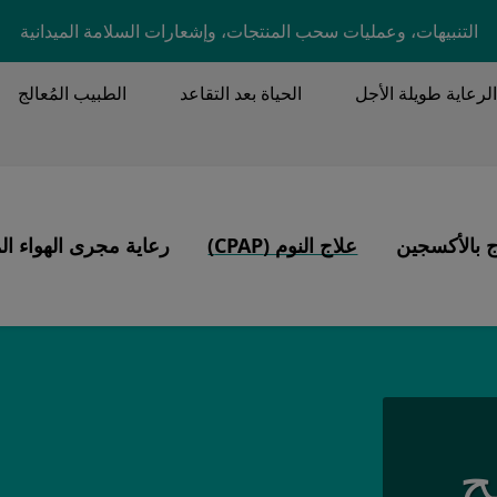
Skip to main content
التنبيهات، وعمليات سحب المنتجات، وإشعارات السلامة الميدانية
الرعاية طويلة الأجل
الحياة بعد التقاعد
الطبيب المُعالج
MA
ج بالأكسجين
علاج النوم (CPAP)
رعاية مجرى الهواء ال
Image
Image
نتجات
التهوية، القصبة الهوائية، تصفية الإفرازات
ء النوم
ج
C