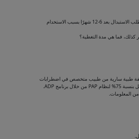
هل يتم تغطية تكاليف المستقبل "للسلع الناعمة" (أي العناصر التي تتطلب الاستبدال بعد 6-12 شهرًا بسبب الاستخدام
ر كذلك، فما هي مدة التغطية؟
 PAP الخاص بك، وكانت لديك وصفة طبية سارية من طبيب متخصص في اضطرابات
النوم أو أخصائي أمراض الجهاز التنفسي، فقد تكون مؤهلاً للحصول على تمويل بنسبة 75% لنظام PAP من خلال برنامج ADP.
.