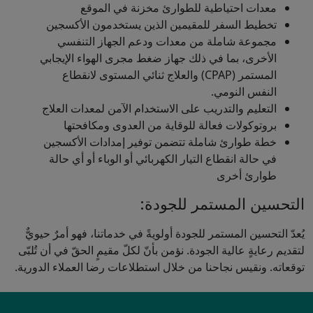
معدات احتياطية للطوارئ مخزنة في الموقع
تخطيط السفر للمقيمين الذين يستخدمون الأكسجين
مجموعة شاملة من معدات ودعم الجهاز التنفسي
الأخرى، بما في ذلك جهاز ضغط مجرى الهواء الإيجابي
المستمر (CPAP) والعلاج ثنائي المستوى لانقطاع
النفس النومي.
التعليم والتدريب على الاستخدام الآمن لمعدات العلاج
بروتوكولات فعالة للوقاية من العدوى ومكافحتها
خطة طوارئ شاملة تتضمن توفير إمدادات الأكسجين
في حالة انقطاع التيار الكهربائي أو الوباء أو أي حالة
طوارئ أخرى
التحسين المستمر للجودة:
يُعدّ التحسين المستمر للجودة أولويةً في خدماتنا، فهو أمرٌ حيويٌّ
لتقديم رعايةٍ عالية الجودة. نؤمن بأنّ لكلّ مقيمٍ الحقّ في أن تُلبّى
توقعاته. ونقيس نجاحنا من خلال استطلاعات رضا العملاء الدورية.