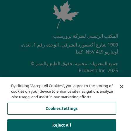
المكتب الرئيسي لشركة بروريسب
1909 شارع أكسفورد الشرقي، الوحدة رقم 1، لندن،
أونتاريو N5V 4L9، كندا
جميع المحتويات محمية بحقوق الطبع والنشر ©
ProResp Inc. 2025
SECONDARY MENU
شهادة ISO 9001:2015 معتمدة من قبل NQA
By clicking “Accept All Cookies”, you agree to the storing of
سياسة الخصوصية
cookies on your device to enhance site navigation, analyze
الخط الساخن للامتثال
site usage, and assist in our marketing efforts.
شروط الاستخدام
Cookies Settings
AODA
قائمة ملفات تعريف الارتباط
Cookies Settings
Reject All