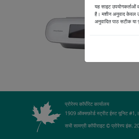
यह साइट उपयोगकर्ताओं को
सामुदायिक भागीदारी
ऑक्
है। मशीन अनुवाद केवल उप
अनुवादित पाठ सटीक या पूर
हरित पर्यावरण
C
हमारी वरिष्ठ नेतृत्व 
प्रोरेस्प कॉर्पोरेट कार्यालय
1909 ऑक्सफ़ोर्ड स्ट्रीट ईस्ट यूनिट #
सभी सामग्री कॉपीराइट © प्रोरेस्प इंक. 