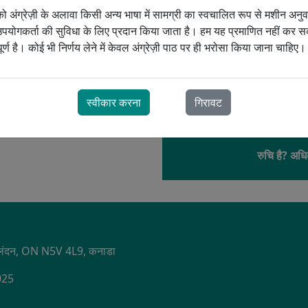
यह सिस्टम रात के दौरान सांस-दर-स
 अंग्रेज़ी के अलावा किसी अन्य भाषा में सामग्री का स्वचालित रूप से मशीन अनु
प्रदान किया जा सके। इसे आरामदायक
सीजन थेरेपी FAQ
सीपीएपी थेरेपी अक्सर पूछे जाने वाले प्रश्न
योगकर्ता की सुविधा के लिए प्रदान किया जाता है। हम यह प्रमाणित नहीं कर सक
किया गया है। यह सिस्टम एक सेलुलर 
्ण है। कोई भी निर्णय लेने में केवल अंग्रेज़ी पाठ पर ही भरोसा किया जाना चाहिए।
OPD
जोड़कर, ड्रीमस्टेशन डिवाइस उपयोगकर
बनाते हैं।
टीम
स्वीकार करना
गिरावट
रुचि है? अधि
S
1, लंदन, ON N5V 4L9, कनाडा
2025