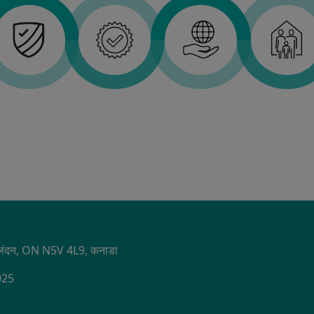
S
1, लंदन, ON N5V 4L9, कनाडा
2025