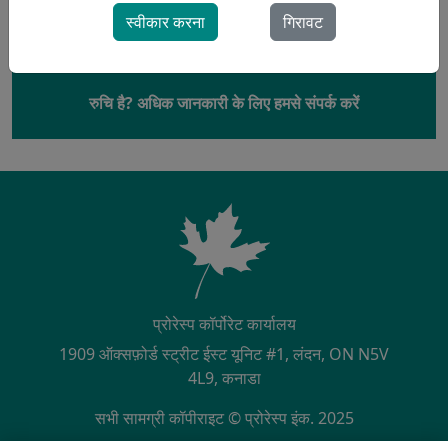
स्वीकार करना
गिरावट
रुचि है? अधिक जानकारी के लिए हमसे संपर्क करें
प्रोरेस्प कॉर्पोरेट कार्यालय
1909 ऑक्सफ़ोर्ड स्ट्रीट ईस्ट यूनिट #1, लंदन, ON N5V
4L9, कनाडा
सभी सामग्री कॉपीराइट © प्रोरेस्प इंक. 2025