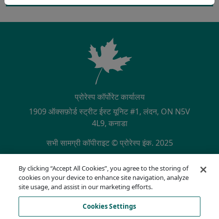
प्रोरेस्प कॉर्पोरेट कार्यालय
1909 ऑक्सफ़ोर्ड स्ट्रीट ईस्ट यूनिट #1, लंदन, ON N5V
4L9, कनाडा
सभी सामग्री कॉपीराइट © प्रोरेस्प इंक. 2025
SECONDARY MENU
NQA द्वारा ISO 9001:2015 प्रमाणित
By clicking “Accept All Cookies”, you agree to the storing of
गोपनीयता नीति
cookies on your device to enhance site navigation, analyze
अनुपालन हॉटलाइन
site usage, and assist in our marketing efforts.
उपयोग की शर्तें
Cookies Settings
AODA