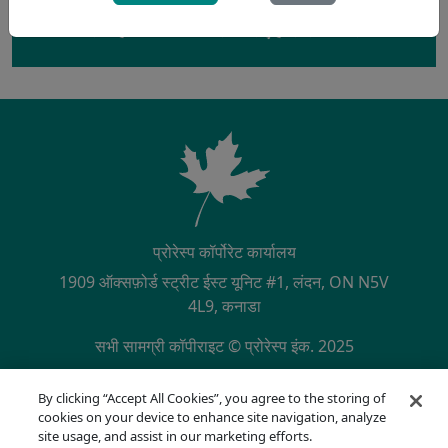
रुचि है? अधिक जानकारी के लिए हमसे संपर्क करें
प्रोरेस्प कॉर्पोरेट कार्यालय
1909 ऑक्सफ़ोर्ड स्ट्रीट ईस्ट यूनिट #1, लंदन, ON N5V
4L9, कनाडा
सभी सामग्री कॉपीराइट © प्रोरेस्प इंक. 2025
SECONDARY MENU
NQA द्वारा ISO 9001:2015 प्रमाणित
By clicking “Accept All Cookies”, you agree to the storing of
गोपनीयता नीति
cookies on your device to enhance site navigation, analyze
अनुपालन हॉटलाइन
site usage, and assist in our marketing efforts.