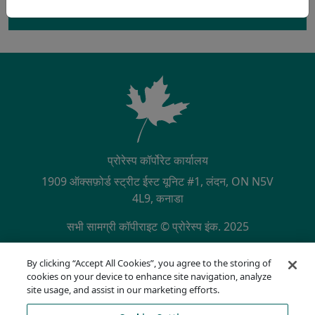
रुचि है? अधिक जानकारी के लिए हमसे संपर्क करें
प्रोरेस्प कॉर्पोरेट कार्यालय
1909 ऑक्सफ़ोर्ड स्ट्रीट ईस्ट यूनिट #1, लंदन, ON N5V
4L9, कनाडा
सभी सामग्री कॉपीराइट © प्रोरेस्प इंक. 2025
SECONDARY MENU
NQA द्वारा ISO 9001:2015 प्रमाणित
By clicking “Accept All Cookies”, you agree to the storing of
गोपनीयता नीति
cookies on your device to enhance site navigation, analyze
अनुपालन हॉटलाइन
site usage, and assist in our marketing efforts.
उपयोग की शर्तें