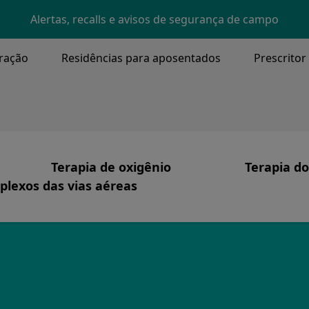
Skip to main content
Alertas, recalls e avisos de segurança de campo
ração
Residências para aposentados
Prescritor
NU
Terapia de oxigênio
Terapia do
lexos das vias aéreas
Image
I
ssão e Valores Fundamentais
Terapia com oxigênio
Produtos
Image
aqueostomia, Eliminação de Secreções
zemos
Cuidado Centrado no Paciente
Apneia do
nte
Sistemas
Terapia C
tória
Segurança de oxigênio
Cuidados 