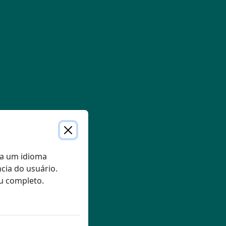
com CPAP
ento
o
frequentes sobre a terapia CPAP
ra um idioma
cia do usuário.
u completo.