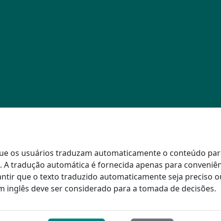
alidade
Viajando
Viajando 
rcerias
Financiamento
Financiam
ento da Comunidade
Perguntas frequentes sobre terapia de oxigêni
Perguntas 
iente Verde
COPD
ipe de Liderança Sênior
 que os usuários traduzam automaticamente o conteúdo pa
s. A tradução automática é fornecida apenas para conveniên
tir que o texto traduzido automaticamente seja preciso o
m inglês deve ser considerado para a tomada de decisões.