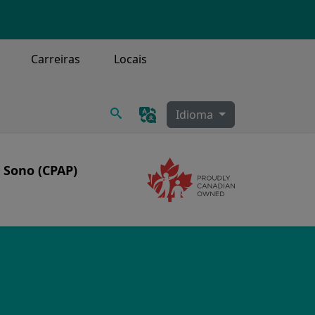
Carreiras
Locais
Procurar
Idioma
 Sono (CPAP)
mage
Image
 sono
PAP
e limpeza do CPAP