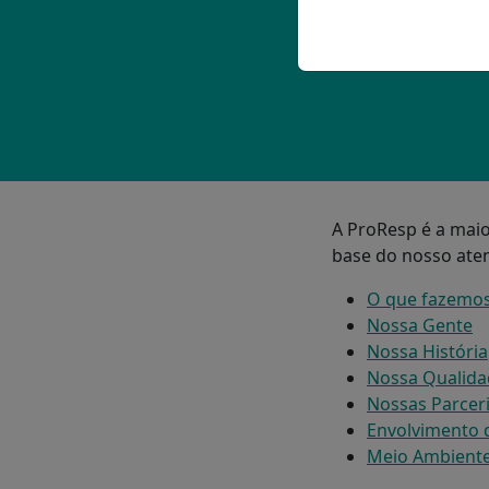
A ProResp é a maio
base do nosso aten
O que fazemo
Nossa Gente
Nossa História
Nossa Qualida
Nossas Parcer
Envolvimento
Meio Ambient