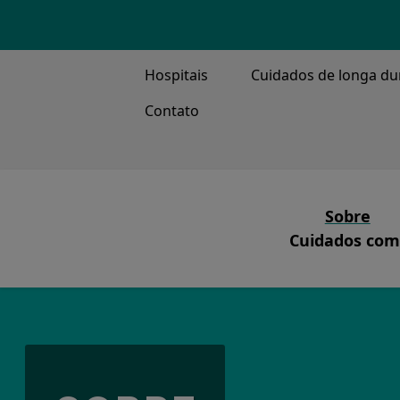
TOP MENU
Hospitais
Cuidados de longa du
Contato
MAIN ME
Sobre
Cuidados comp
Nossa Mi
Ventilação, Tr
O que fa
Nossa Ge
Nossa His