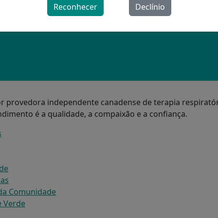
Reconhecer
Declínio
r provedora independente canadense de terapia respiratór
dimento é a qualidade, a compaixão e a confiança.
s
de
ias
 da Comunidade
e Verde