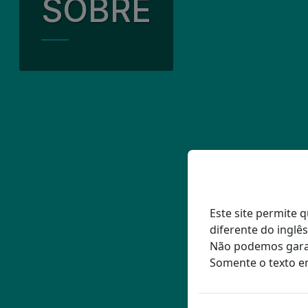
SOBRE
Nossa Qu
Nossas Pa
Envolvim
Meio Amb
Nossa Equ
Este site permite
diferente do inglê
Não podemos garan
Somente o texto e