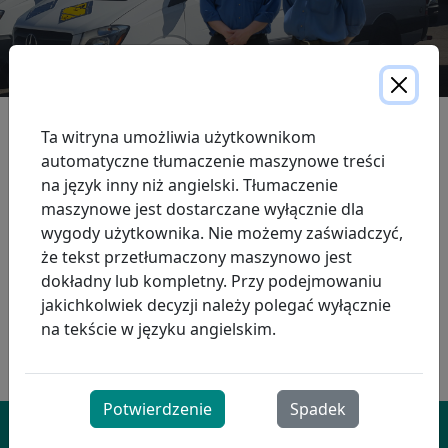
ProResp to największy niezależny kanadyjski dostawca
Ta witryna umożliwia użytkownikom
terapii oddechowej w środowisku lokalnym. Podstawą
automatyczne tłumaczenie maszynowe treści
naszej opieki jest jakość, empatia i zaufanie.
na język inny niż angielski. Tłumaczenie
maszynowe jest dostarczane wyłącznie dla
Co robimy
wygody użytkownika. Nie możemy zaświadczyć,
Nasi ludzie
że tekst przetłumaczony maszynowo jest
Nasza historia
dokładny lub kompletny. Przy podejmowaniu
Nasza jakość
jakichkolwiek decyzji należy polegać wyłącznie
Nasze partnerstwa
na tekście w języku angielskim.
Zaangażowanie społeczności
Zielone środowisko
Potwierdzenie
Spadek