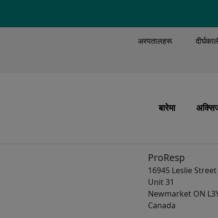
TOP MENU
अस्पतालहरू
दीर्घका
MAIN M
बारेमा
अक्सिज
हाम्रो मिशन र मूल म
अक्सि
हामी के गर्छौं
बिरामी
ProResp
16945 Leslie Street
हाम्रा मानिसहरू
प्रणा
Unit 31
हाम्रो इतिहास
अक्सि
Newmarket
ON
L3
Canada
हाम्रो गुणस्तर
यात्रा 