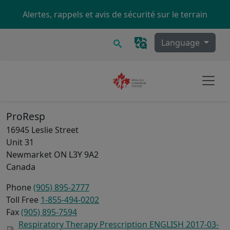
Skip to main content
Alertes, rappels et avis de sécurité sur le terrain
Recherche
Language
ProResp
16945 Leslie Street
Unit 31
Newmarket
ON
L3Y 9A2
Canada
Phone
(905) 895-2777
Toll Free
1-855-494-0202
Fax
(905) 895-7594
Respiratory Therapy Prescription ENGLISH 2017-03-