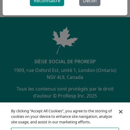
Reconnaître
Déclin
SIÈGE SOCIAL DE PRORESP
1909, rue Oxford Est, unité 1, London (Ontario)
N5V 4L9, Canada
Tous les contenus sont protégés par le droit
d'auteur © ProResp Inc. 2025
SECONDARY MENU
Certifié ISO 9001:2015 par NQA
By clicking “Accept All Cookies”, you agree to the storing of
politique de confidentialité
cookies on your device to enhance site navigation, analyze
Hotline de conformité
site usage, and assist in our marketing efforts.
Conditions d'utilisation