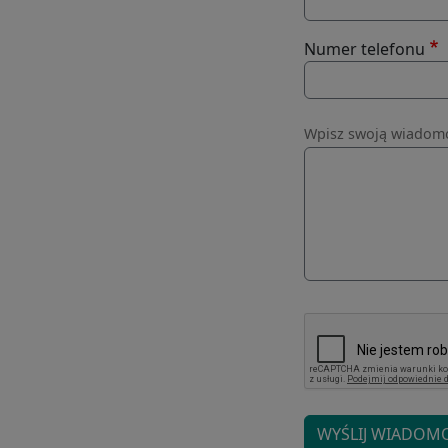
Numer telefonu
Wiadomość
Wpisz swoją wiadomo
WYŚLIJ WIADOM