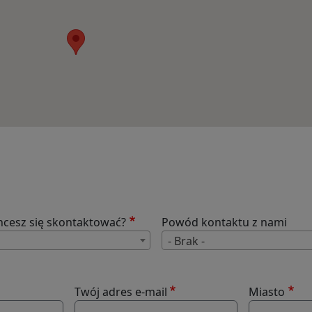
a
hcesz się skontaktować?
Powód kontaktu z nami
Z którym biurem chcesz się skont
- Brak -
Twój adres e-mail
Miasto