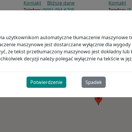
Kontakt
Bliższe dane
Kontakt
Telefon:
(905) 494-6205
Telefon:
(5
Faks:
(905) 494-6704
Faks:
(519
wia użytkownikom automatyczne tłumaczenie maszynowe tre
a
maczenie maszynowe jest dostarczane wyłącznie dla wygody
ć, że tekst przetłumaczony maszynowo jest dokładny lub 
hkolwiek decyzji należy polegać wyłącznie na tekście w jęz
Potwierdzenie
Spadek