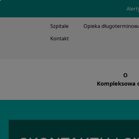
Alert
TOP MENU
Szpitale
Opieka długoterminow
Kontakt
MAIN ME
O
Kompleksowa o
Nasz
Wentylacja, trac
Co r
Nasi 
Nasza