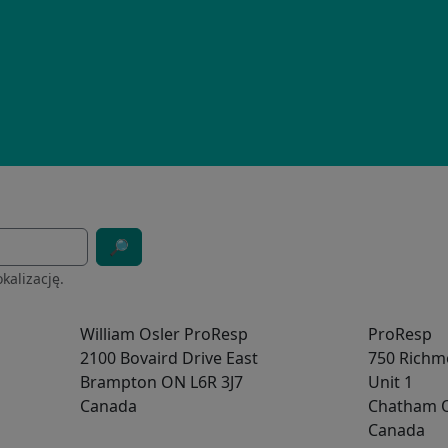
🔎︎
kalizację.
William Osler ProResp
ProResp
2100 Bovaird Drive East
750 Richm
Brampton
ON
L6R 3J7
Unit 1
Canada
Chatham
Canada