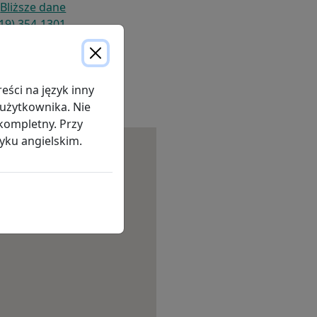
Bliższe dane
19) 354-1301
) 354-0449
ści na język inny
 użytkownika. Nie
kompletny. Przy
yku angielskim.