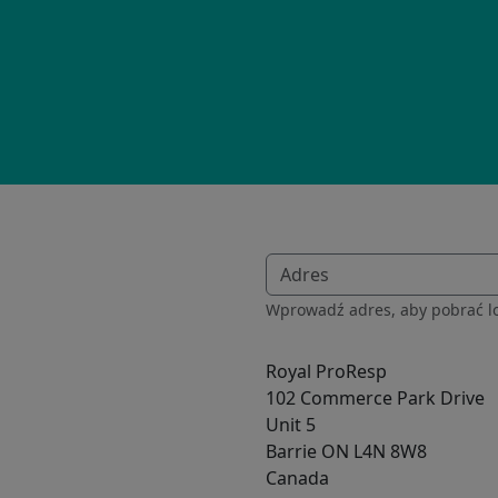
Wprowadź adres, aby pobrać lo
Royal ProResp
102 Commerce Park Drive
Unit 5
Barrie
ON
L4N 8W8
Canada