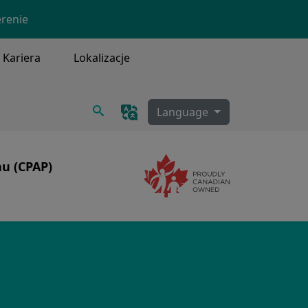
erenie
Kariera
Lokalizacje
Szukaj
Language
nu (CPAP)
Image
Image
senny
PAP
a i czyszczenie CPAP