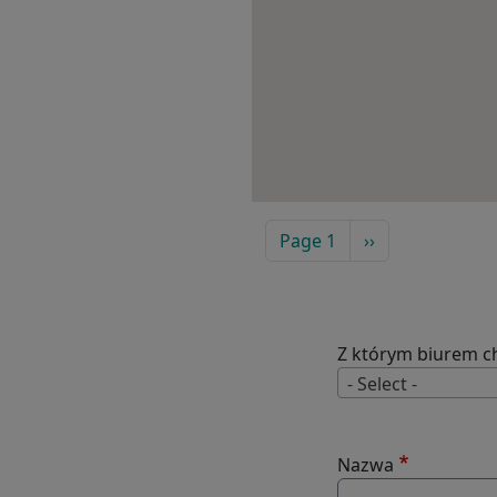
PAGINATION
Następna stron
Page 1
››
Z którym biurem c
- Select -
Nazwa