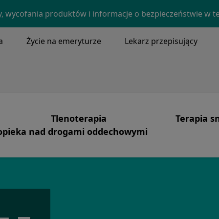
Skip to main content
y, wycofania produktów i informacje o bezpieczeństwie w t
a
Życie na emeryturze
Lekarz przepisujący
NU
Tlenoterapia
Terapia s
pieka nad drogami oddechowymi
Image
a misja i podstawowe wartości
Tlenoterapia
Produkty
Image
heostomia, oczyszczanie wydzieliny
obimy
Opieka skoncentrowana na pacjencie
Bezdech 
ludzie
Systemy
Terapia C
 historia
Bezpieczeństwo tlenowe
Pielęgnacj