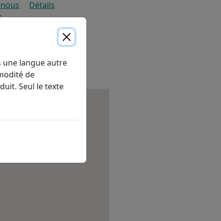
-nous
Détails
:
 354-0449
s une langue autre
modité de
duit. Seul le texte