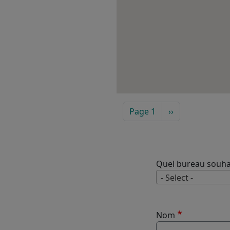
PAGINATION
Page suivante
Page 1
››
Quel bureau souhai
- Select -
Nom