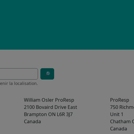
🔎︎
nir la localisation.
William Osler ProResp
ProResp
2100 Bovaird Drive East
750 Richm
Brampton
ON
L6R 3J7
Unit 1
Canada
Chatham
Canada