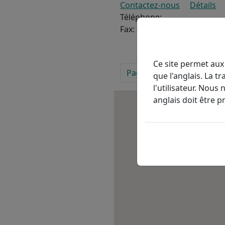
Contactez-nous
Détails
Téléphone:
Fax:
(705) 730-0820
Ce site permet aux
PAGINATION
Page suivante
Page 1
››
que l'anglais. La 
l'utilisateur. Nous 
anglais doit être p