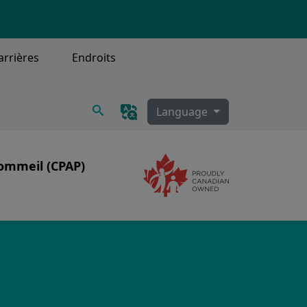
arrières
Endroits
Recherche
Language
ommeil (CPAP)
Image
eil
ettoyage CPAP