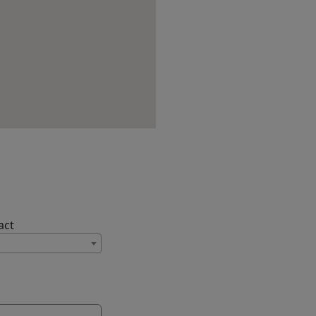
act
cter ?