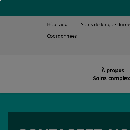
TOP MENU
Hôpitaux
Soins de longue duré
Coordonnées
MAIN ME
À propos
Soins complexe
Notre miss
Ventilation, tr
Ce que nou
Notre équi
Notre histo