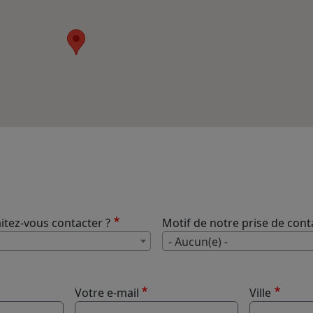
tez-vous contacter ?
Motif de notre prise de cont
Quel bureau souhaitez-vous conta
- Aucun(e) -
Votre e-mail
Ville