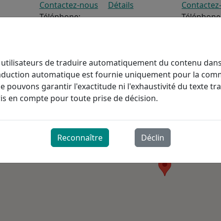
Contactez-nous
Détails
Contactez
Téléphone:
Téléphone
Fax:
(905) 494-6704
Fax:
(519)
 utilisateurs de traduire automatiquement du contenu dan
traduction automatique est fournie uniquement pour la com
ne pouvons garantir l'exactitude ni l'exhaustivité du texte tra
ris en compte pour toute prise de décision.
Reconnaître
Déclin