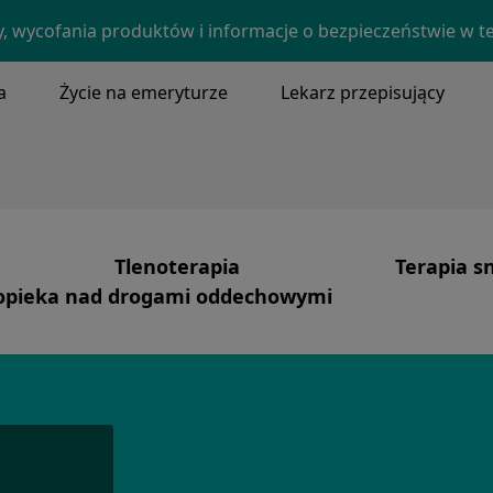
Skip to main content
y, wycofania produktów i informacje o bezpieczeństwie w t
a
Życie na emeryturze
Lekarz przepisujący
NU
Tlenoterapia
Terapia s
pieka nad drogami oddechowymi
Image
a misja i podstawowe wartości
Tlenoterapia
Produkty
Image
heostomia, oczyszczanie wydzieliny
obimy
Opieka skoncentrowana na pacjencie
Bezdech 
ludzie
Systemy
Terapia C
 historia
Bezpieczeństwo tlenowe
Pielęgnacj