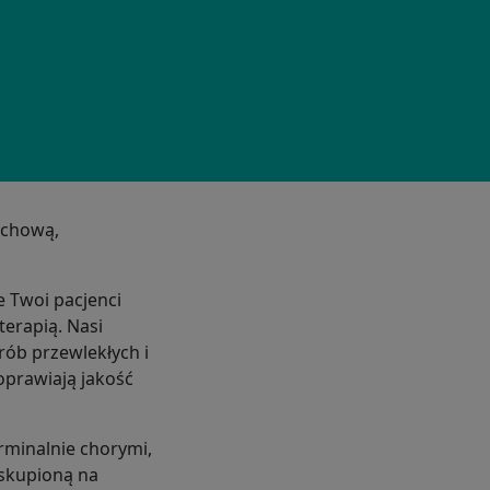
echową,
e Twoi pacjenci
terapią. Nasi
ób przewlekłych i
oprawiają jakość
erminalnie chorymi,
 skupioną na