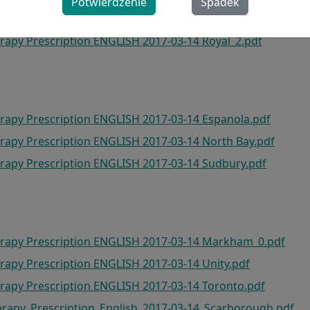
Potwierdzenie
Spadek
rapy Prescription - ProResp Halton
rapy Prescription ENGLISH 2017-03-14 Royal_2.pdf
rapy Prescription ENGLISH 2017-03-14 Espanola.pdf
rapy Prescription ENGLISH 2017-03-14 North Bay.pdf
erapy Prescription ENGLISH 2017-03-14 Sudbury.pdf
erapy Prescription ENGLISH 2017-03-14 Markham_0.pdf
rapy Prescription ENGLISH 2017-03-14 Unity.pdf
rapy Prescription ENGLISH 2017-03-14 Toronto.pdf
erapy_Prescription_English_2017-03-14_Scarborough.pdf