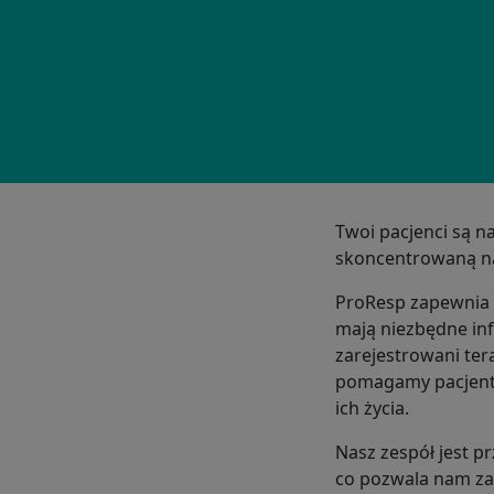
Twoi pacjenci są 
skoncentrowaną na
ProResp zapewnia t
mają niezbędne inf
zarejestrowani te
pomagamy pacjento
ich życia.
Nasz zespół jest p
co pozwala nam zap