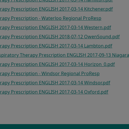
rapy Prescription ENGLISH 2017-03-14 Kitchener.pdf
rapy Prescription - Waterloo Regional ProResp
erapy Prescription ENGLISH 2017-03-14 Western.pdf
erapy Prescription ENGLISH 2018-07-12 OwenSound.pdf
erapy Prescription ENGLISH 2017-03-14 Lambton.pdf
spiratory Therapy Prescription ENGLISH 2017-09-13 Niagara
rapy Prescription ENGLISH 2017-03-14 Horizon_0.pdf
rapy Prescription - Windsor Regional ProResp
rapy Prescription ENGLISH 2017-03-14 Windsor.pdf
rapy Prescription ENGLISH 2017-03-14 Oxford.pdf