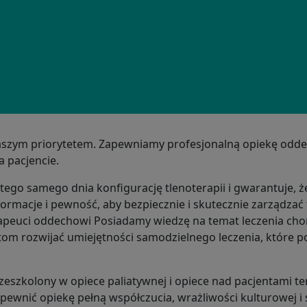
naszym priorytetem. Zapewniamy profesjonalną opiekę odd
 pacjencie.
ego samego dnia konfigurację tlenoterapii i gwarantuje, ż
ormacje i pewność, aby bezpiecznie i skutecznie zarządzać 
rapeuci oddechowi
Posiadamy wiedzę na temat leczenia chor
m rozwijać umiejętności samodzielnego leczenia, które p
rzeszkolony w opiece paliatywnej i opiece nad pacjentami t
ewnić opiekę pełną współczucia, wrażliwości kulturowej i