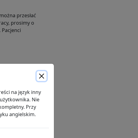
e można przesłać
racy, prosimy o
 Pacjenci
ści na język inny
 użytkownika. Nie
kompletny. Przy
pdf
yku angielskim.