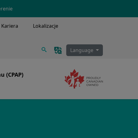
erenie
Kariera
Lokalizacje
Szukaj
Language
nu (CPAP)
Image
Image
senny
PAP
a i czyszczenie CPAP