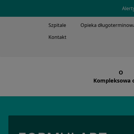
Alert
TOP MENU
Szpitale
Opieka długoterminow
Kontakt
MAIN ME
O
Kompleksowa o
Nasz
Wentylacja, trac
Co r
Nasi 
Nasza