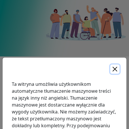
Expand All
Ta witryna umożliwia użytkownikom
Polityka dostępnej obsługi klienta
automatyczne tłumaczenie maszynowe treści
na język inny niż angielski. Tłumaczenie
maszynowe jest dostarczane wyłącznie dla
Raport zgodności z zasadami dostępności
wygody użytkownika. Nie możemy zaświadczyć,
że tekst przetłumaczony maszynowo jest
Wieloletni plan dostępności ProResp AODA
dokładny lub kompletny. Przy podejmowaniu