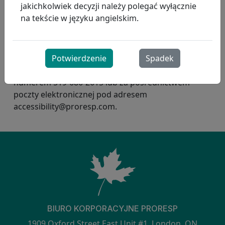
jakichkolwiek decyzji należy polegać wyłącznie
na tekście w języku angielskim.
Aby uzyskać więcej informacji na temat niniejszej
polityki lub planu dostępności albo aby zamówić
Potwierdzenie
Spadek
ten dokument w formacie dostępnym lub
alternatywnym, skontaktuj się z działem kadr pod
numerem 519-686-2615 lub za pośrednictwem
poczty elektronicznej pod adresem
accessibility@proresp.com.
BIURO KORPORACYJNE PRORESP
1909 Oxford Street East Unit #1, London, ON