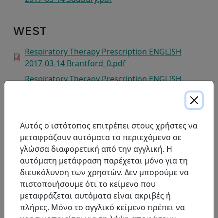
WEST
Respiratory Therapy Prescription ENGLISH
2017-03-14 Brantford_0.pdf
Respiratory Therapy Prescription ENGLISH
2017-03-14 Chatham.pdf
Respiratory Therapy Prescription ENGLISH
2017-03-14 St.Josephs.pdf
Αυτός ο ιστότοπος επιτρέπει στους χρήστες να
Respiratory Therapy Prescription ENGLISH
μεταφράζουν αυτόματα το περιεχόμενο σε
2017-03-14 Hamilton.pdf
γλώσσα διαφορετική από την αγγλική. Η
αυτόματη μετάφραση παρέχεται μόνο για τη
Respiratory Therapy Prescription - Waterloo
διευκόλυνση των χρηστών. Δεν μπορούμε να
Regional ProResp
πιστοποιήσουμε ότι το κείμενο που
Respiratory Therapy Prescription ENGLISH
μεταφράζεται αυτόματα είναι ακριβές ή
2017-03-14 Kitchener.pdf
πλήρες. Μόνο το αγγλικό κείμενο πρέπει να
Respiratory Therapy Prescription ENGLISH