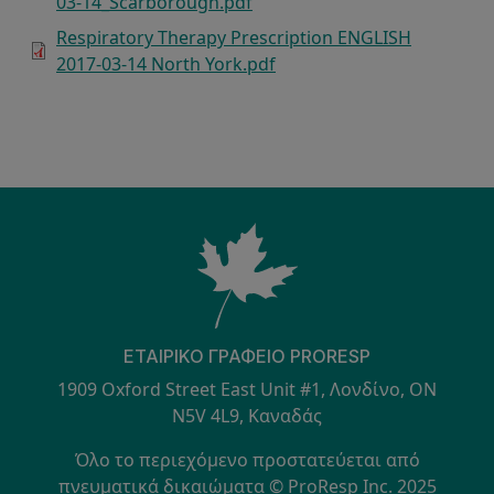
03-14_Scarborough.pdf
Respiratory Therapy Prescription ENGLISH
2017-03-14 North York.pdf
ΕΤΑΙΡΙΚΌ ΓΡΑΦΕΊΟ PRORESP
1909 Oxford Street East Unit #1, Λονδίνο, ON
N5V 4L9, Καναδάς
Όλο το περιεχόμενο προστατεύεται από
πνευματικά δικαιώματα © ProResp Inc. 2025