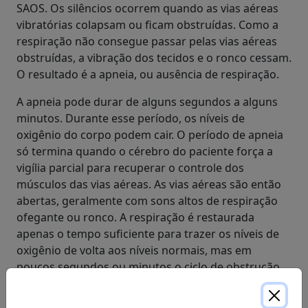
SAOS. Os silêncios ocorrem quando as vias aéreas
vibratórias colapsam ou ficam obstruídas. Como a
respiração não consegue passar pelas vias aéreas
obstruídas, a vibração dos tecidos e o ronco cessam.
O resultado é a apneia, ou ausência de respiração.
A apneia pode durar de alguns segundos a alguns
minutos. Durante esse período, os níveis de
oxigênio do corpo podem cair. O período de apneia
só termina quando o cérebro do paciente força a
vigília parcial para recuperar o controle dos
músculos das vias aéreas. As vias aéreas são então
abertas, geralmente com sons altos de respiração
ofegante ou ronco. A respiração é restaurada
apenas o tempo suficiente para trazer os níveis de
oxigênio de volta aos níveis normais, mas em
poucos segundos ou minutos o ciclo de obstrução,
apneia e despertar parcial se repete. Esse ciclo pode
se repetir de dezenas a centenas de vezes a cada