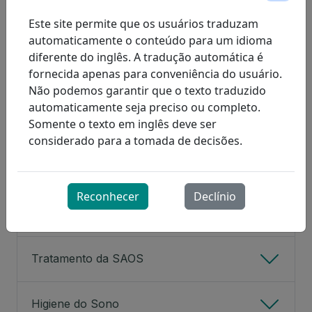
noite, sem que o paciente perceba as flutuações
Este site permite que os usuários traduzam
respiratórias.
automaticamente o conteúdo para um idioma
diferente do inglês. A tradução automática é
fornecida apenas para conveniência do usuário.
Expand All
Não podemos garantir que o texto traduzido
automaticamente seja preciso ou completo.
Sinais e sintomas da SAOS
Somente o texto em inglês deve ser
considerado para a tomada de decisões.
Riscos para a saúde da SAOS não tratada
Reconhecer
Declínio
Diagnosticando a SAOS
Tratamento da SAOS
Higiene do Sono