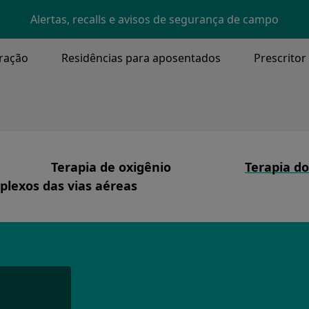
Skip to main content
Alertas, recalls e avisos de segurança de campo
ração
Residências para aposentados
Prescritor
NU
Terapia de oxigênio
Terapia do
lexos das vias aéreas
Image
I
ssão e Valores Fundamentais
Terapia com oxigênio
Produtos
Image
aqueostomia, Eliminação de Secreções
zemos
Cuidado Centrado no Paciente
Apneia do
nte
Sistemas
Terapia C
tória
Segurança de oxigênio
Cuidados 