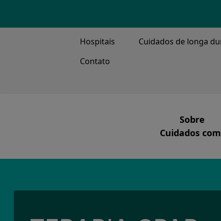
TOP MENU
Hospitais
Cuidados de longa du
Contato
MAIN ME
Sobre
Cuidados comp
Nossa Mi
Ventilação, Tr
O que fa
Nossa Ge
Nossa His