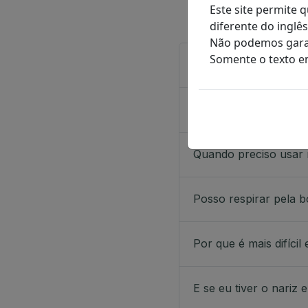
Este site permite
diferente do inglê
Não podemos garan
Somente o texto e
O equipamento é com
Por que preciso limp
Quando preciso usar
Posso respirar pela 
Por que é mais difíci
E se eu tiver o nariz 