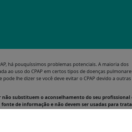
AP, há pouquíssimos problemas potenciais. A maioria dos
ada ao uso do CPAP em certos tipos de doenças pulmonare
e pode lhe dizer se você deve evitar o CPAP devido a outras
r não substituem o aconselhamento do seu profissional
fonte de informação e não devem ser usadas para trata
obre a sua condição. Não interrompa ou altere nenhum
m consultar o seu profissional de saúde.