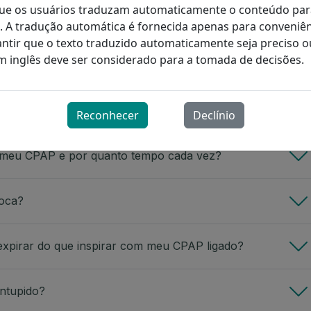
 que os usuários traduzam automaticamente o conteúdo pa
Expand All
s. A tradução automática é fornecida apenas para conveniên
tir que o texto traduzido automaticamente seja preciso o
m inglês deve ser considerado para a tomada de decisões.
plicado?
ar meu equipamento?
Reconhecer
Declínio
 meu CPAP e por quanto tempo cada vez?
boca?
l expirar do que inspirar com meu CPAP ligado?
entupido?