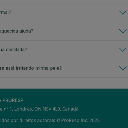
ormal?
aquecida ajuda?
a destilada?
a está irritando minha pele?
S
A PRORESP
e nº 1, Londres, ON N5V 4L9, Canadá
dos por direitos autorais © ProResp Inc. 2025