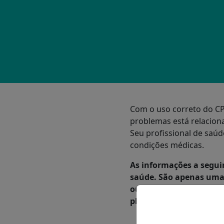
Com o uso correto do CP
problemas está relacion
Seu profissional de saúd
condições médicas.
As informações a segui
saúde. São apenas uma 
ou fazer julgamentos s
plano de tratamento se