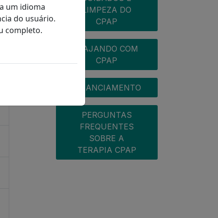
ra um idioma
LIMPEZA DO
cia do usuário.
CPAP
u completo.
VIAJANDO COM
CPAP
FINANCIAMENTO
PERGUNTAS
FREQUENTES
SOBRE A
TERAPIA CPAP