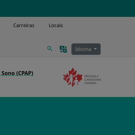
Carreiras
Locais
Procurar
Idioma
 Sono (CPAP)
mage
Image
 sono
PAP
e limpeza do CPAP