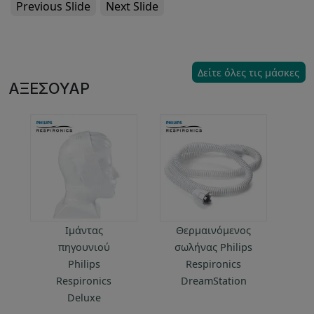
Previous Slide
Next Slide
Δείτε όλες τις μάσκες
ΑΞΕΣΟΥΆΡ
Ιμάντας
Θερμαινόμενος
Θ
πηγουνιού
σωλήνας Philips
R
Philips
Respironics
Respironics
DreamStation
Deluxe