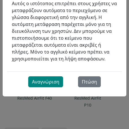
Αυτός ο ιστότοπος επιτρέπει στους χρήστες να
Previous Slide
Next Slide
μεταφράζουν αυτόματα το περιεχόμενο σε
γλώσσα διαφορετική από την αγγλική. Η
αυτόματη μετάφραση παρέχεται μόνο για τη
διευκόλυνση των χρηστών. Δεν μπορούμε να
Δείτε όλα τα συστήματα
πιστοποιήσουμε ότι το κείμενο που
ΜΆΣΚΕΣ
μεταφράζεται αυτόματα είναι ακριβές ή
πλήρες. Μόνο το αγγλικό κείμενο πρέπει να
χρησιμοποιείται για τη λήψη αποφάσεων.
Αναγνώριση
Πτώση
ResMed AirFit F40
ResMed AirFit
P10
A