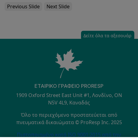
Previous Slide
Next Slide
Δείτε όλα τα αξεσουάρ
ΕΤΑΙΡΙΚΌ ΓΡΑΦΕΊΟ PRORESP
1909 Oxford Street East Unit #1, Λονδίνο, ON
N5V 4L9, Καναδάς
Όλο το περιεχόμενο προστατεύεται από
πνευματικά δικαιώματα © ProResp Inc. 2025
SECONDARY MENU
Πιστοποιημένο κατά ISO 9001:2015 από την