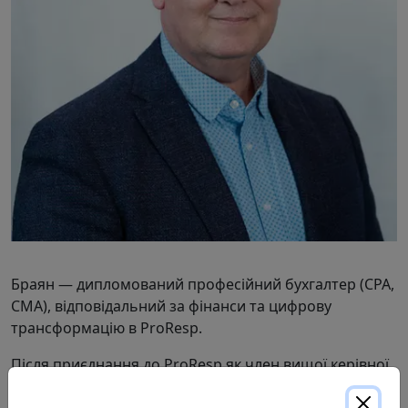
Браян — дипломований професійний бухгалтер (CPA,
CMA), відповідальний за фінанси та цифрову
трансформацію в ProResp.
Після приєднання до ProResp як член вищої керівної
команди в 1997 році, Браян використовував свою
стратегічну та ділову кмітливість, щоб надавати