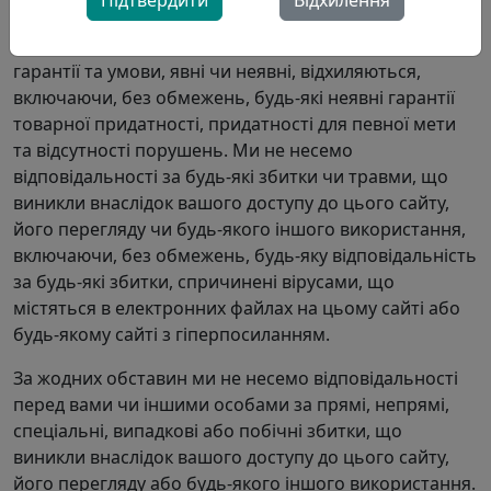
Підтвердити
Відхилення
мети вмісту цього сайту. Контент з цього сайту або
через нього надається «ЯК Є», як доступний, і всі
гарантії та умови, явні чи неявні, відхиляються,
включаючи, без обмежень, будь-які неявні гарантії
товарної придатності, придатності для певної мети
та відсутності порушень. Ми не несемо
відповідальності за будь-які збитки чи травми, що
виникли внаслідок вашого доступу до цього сайту,
його перегляду чи будь-якого іншого використання,
включаючи, без обмежень, будь-яку відповідальність
за будь-які збитки, спричинені вірусами, що
містяться в електронних файлах на цьому сайті або
будь-якому сайті з гіперпосиланням.
За жодних обставин ми не несемо відповідальності
перед вами чи іншими особами за прямі, непрямі,
спеціальні, випадкові або побічні збитки, що
виникли внаслідок вашого доступу до цього сайту,
його перегляду або будь-якого іншого використання.