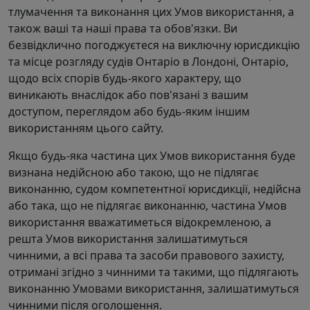
тлумачення та виконання цих Умов використання, а
також ваші та наші права та обов'язки. Ви
безвідклично погоджуєтеся на виключну юрисдикцію
та місце розгляду судів Онтаріо в Лондоні, Онтаріо,
щодо всіх спорів будь-якого характеру, що
виникають внаслідок або пов'язані з вашим
доступом, переглядом або будь-яким іншим
використанням цього сайту.
Якщо будь-яка частина цих Умов використання буде
визнана недійсною або такою, що не підлягає
виконанню, судом компетентної юрисдикції, недійсна
або така, що не підлягає виконанню, частина Умов
використання вважатиметься відокремленою, а
решта Умов використання залишатимуться
чинними, а всі права та засоби правового захисту,
отримані згідно з чинними та такими, що підлягають
виконанню Умовами використання, залишатимуться
чинними після оголошення.