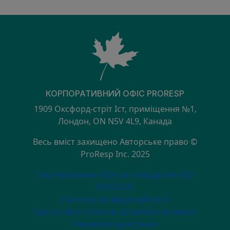
КОРПОРАТИВНИЙ ОФІС PRORESP
1909 Оксфорд-стріт Іст, приміщення №1,
Лондон, ON N5V 4L9, Канада
Весь вміст захищено Авторське право ©
ProResp Inc. 2025
SECONDARY MENU
Сертифіковано NQA за стандартом ISO
9001:2015
Політика конфіденційності
Гаряча лінія з питань дотримання вимог
Умови використання