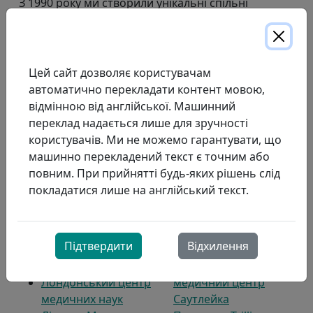
З 1990 року ми створили унікальні спільні
підприємства з лікарнями Онтаріо, щоб
задовольнити потреби нашої системи охорони
здоров'я, що постійно змінюються. За підтримки
медичних бригад лікарень та постачальників
Цей сайт дозволяє користувачам
медичних послуг у громаді, ці спільні
автоматично перекладати контент мовою,
підприємства надають респіраторну допомогу
відмінною від англійської. Машинний
людям по всьому Онтаріо. Наш командний підхід
переклад надається лише для зручності
забезпечує плавний перехід від лікарні до дому та
користувачів. Ми не можемо гарантувати, що
допомагає зменшити кількість повторних
машинно перекладений текст є точним або
госпіталізацій. Нашими партнерами у спільних
повним. При прийнятті будь-яких рішень слід
підприємствах лікарень є:
покладатися лише на англійський текст.
Блувотер Хелс
Медичний центр
Альянс охорони
Святого Йосипа в
Підтвердити
Відхилення
здоров'я Гурона
Гамільтоні
Перта
Регіональний
Лондонський центр
медичний центр
медичних наук
Саутлейка