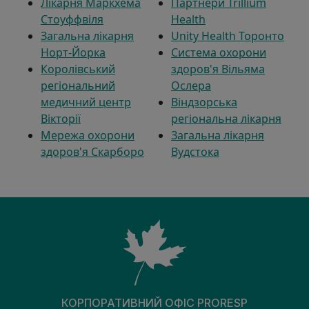
Лікарня Маркхема
Партнери Trillium
Стоуффвіля
Health
Загальна лікарня
Unity Health Торонто
Норт-Йорка
Система охорони
Королівський
здоров'я Вільяма
регіональний
Ослера
медичний центр
Віндзорська
Вікторії
регіональна лікарня
Мережа охорони
Загальна лікарня
здоров'я Скарборо
Вудстока
КОРПОРАТИВНИЙ ОФІС PRORESP