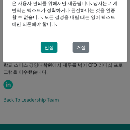
은 사용자 편의를 위해서만 제공됩니다. 당사는 기계
번역된 텍스트가 정확하거나 완전하다는 것을 인증
브라이언은 강력한 팀워크와 참여 정신을 육성하기 위해 회
할 수 없습니다. 모든 결정을 내릴 때는 영어 텍스트
사의 모든 측면과 긴밀히 협력하고 있으며, 합작 투자 파트너
에만 의존해야 합니다.
와 보건부를 포함한 모든 ProResp 이해 관계자와의 관계를
구축하고 유지하는 데 중요한 역할을 합니다.
ProResp에 합류하기 전, 브라이언은 유통, 소매, 제조 기업에
인정
거절
서 다양한 프로그레시브 파이낸스(Progressive Finance) 직
책을 역임했습니다. 회계 자격증 외에도, 브라이언은 퀸즈 대
학교 스미스 경영대학원에서 재무를 넘어 CFO 리더십 프로
그램을 이수했습니다.
Back To Leadership Team