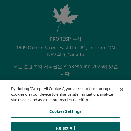
PRORESP 본사
1909 Oxford Street East Unit #1, London, ON
N5V 4L9, Canada
모든 콘텐츠의 저작권은 ProResp Inc. 2025에 있습
니다.
SECONDARY MENU
NQA에서 ISO 9001:2015 인증 획득
By clicking “Accept All Cookies”, you agree to the storing of
개인정보 보호정책
cookies on your device to enhance site navigation, analyze
규정 준수 핫라인
site usage, and assist in our marketing efforts.
이용 약관
Cookies Settings
AODA
쿠키 목록
Cookies Settings
Reject All