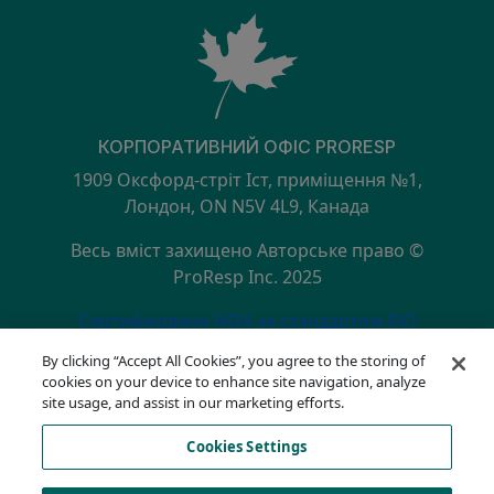
КОРПОРАТИВНИЙ ОФІС PRORESP
1909 Оксфорд-стріт Іст, приміщення №1,
Лондон, ON N5V 4L9, Канада
Весь вміст захищено Авторське право ©
ProResp Inc. 2025
SECONDARY MENU
Сертифіковано NQA за стандартом ISO
9001:2015
By clicking “Accept All Cookies”, you agree to the storing of
Політика конфіденційності
cookies on your device to enhance site navigation, analyze
Гаряча лінія з питань дотримання вимог
site usage, and assist in our marketing efforts.
Умови використання
Cookies Settings
АОДА
Список файлів cookie