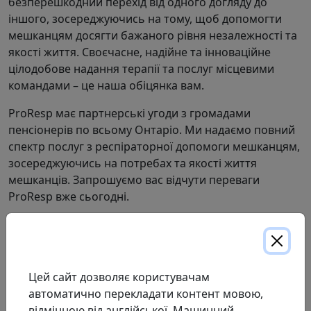
безперешкодний перехід від одного догляду до
іншого, зосереджуючись на тому, щоб допомогти
мешканцям досягти бажаного рівня незалежності та
якості життя. Своєчасне, надійне та інноваційне
цілодобове надання терапії та послуг місцевими
командами – це наша обіцянка вам.
ProResp має партнерські угоди з громадами
пенсіонерів по всьому Онтаріо. Ми надаємо повний
спектр послуг з респіраторної допомоги мешканцям,
зосереджуючись на потребах та якості життя
мешканців. Запрошуємо вас відчути переваги
ProResp вже сьогодні.
МИ ПРОПОНУЄМО:
Повний спектр
систем доставки кисню,
що
базуються на клінічних потребах та придатності
Цей сайт дозволяє користувачам
до способу життя, включаючи портативні кисневі
автоматично перекладати контент мовою,
концентратори
відмінною від англійської. Машинний