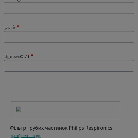
நகரம்
தொலைபேசி
-
Фільтр грубих частинок Philips Respironics
தயாரிப்பை மாற்று