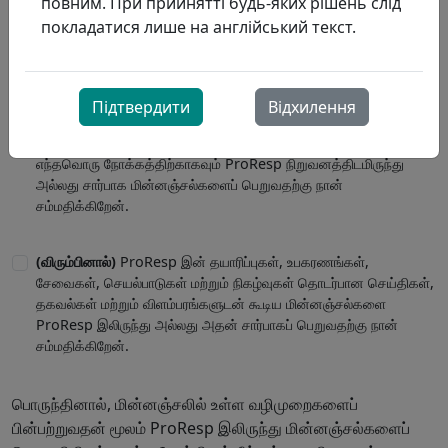
повним. При прийнятті будь-яких рішень слід
покладатися лише на англійський текст.
Підтвердити
Відхилення
(விரும்பினால்)
தனிப்பட்ட தகவல் அறிவிப்பில்
குறிப்பிடப்பட்டுள்ள
எந்தவொரு நோக்கத்திற்காகவும் ProResp நிறுவனத்திடமிருந்து
அல்லது சார்பாக மின்னஞ்சல்களைப் பெறுவதற்கு நான்
சம்மதிக்கிறேன்.
(விரும்பினால்)
ProResp இன் தயாரிப்புகள், உபகரணங்கள்,
சேவைகள், செயல்பாடுகள் மற்றும் நிகழ்வுகள் தொடர்பான செய்திகள்,
தகவல்கள் மற்றும் விளம்பரங்களுடன் கூடிய மின்னஞ்சல்களை
ProResp இலிருந்து அல்லது அதன் சார்பாகப் பெறுவதற்கு நான்
சம்மதிக்கிறேன்.
பொருந்தினால், மின்னஞ்சலில் உள்ள வழிமுறைகளைப்
பின்பற்றுவதன் மூலம் ProResp இலிருந்து மின்னஞ்சல்களைப்