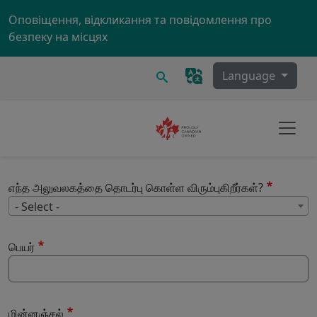
Skip to main content
Оповіщення, відкликання та повідомлення про
безпеку на місцях
Пошук
Language
எந்த அலுவலகத்தை தொடர்பு கொள்ள விரும்புகிறீர்கள்?
எந
- Select -
பெயர்
மின்னஞ்சல்