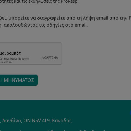
τητες και τις εκδηλώσεις της ProResp.
ει, μπορείτε να διαγραφείτε από τη λήψη email από την 
, ακολουθώντας τις οδηγίες στο email.
Ή ΜΗΝΎΜΑΤΟΣ
S
1, Λονδίνο, ON N5V 4L9, Καναδάς