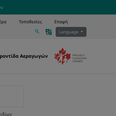
ου
έρα
Τοποθεσίες
Επαφή
Ερευνα
Language
ροντίδα Αεραγωγών
Image
Image
Τραχειοστομία, Καθαρισμός Εκκρίσεων
κοινωνήσετε;
τιδίων