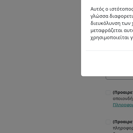
Προϊόντ
Αυτός ο ιστότοπο
καθαρισ
γλώσσα διαφορετι
Ενδιαφέρομαι
διευκόλυνση των 
μεταφράζεται αυτό
Μήνυμα
Πληκτρολογή
χρησιμοποιείται 
(Προαιρε
οποιονδή
Πληροφο
(Προαιρε
πληροφορί