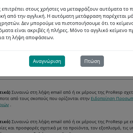
α
Τροφοδοτικό
Other…
ς επιτρέπει στους χρήστες να μεταφράζουν αυτόματα το 
μού
κή από την αγγλική. Η αυτόματη μετάφραση παρέχεται μό
 επίσης για:
χρηστών. Δεν μπορούμε να πιστοποιήσουμε ότι το κείμεν
ματα είναι ακριβές ή πλήρες. Μόνο το αγγλικό κείμενο π
στε το μήνυμά σας στον χώρο που παρέχεται παρακάτω
για τη λήψη αποφάσεων.
Αναγνώριση
Πτώση
τικά)
Συναινώ στη λήψη email από ή εκ μέρους της ProResp σχετ
ποτε από τους σκοπούς που ορίζονται στην
Ειδοποίηση Προσωπ
ριών
.
τικό)
Συναινώ στη λήψη email από ή εκ μέρους της ProResp με ε
ες και προσφορές σχετικά με τα προϊόντα, τον εξοπλισμό, τις υπ