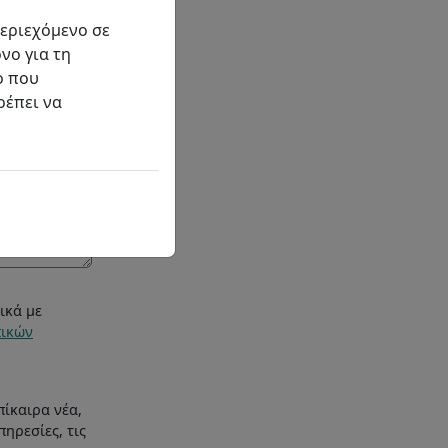
περιεχόμενο σε
νο για τη
ο που
ρέπει να
ικά με
ικών
πίκαιρα νέα,
ηρεσίες, τις