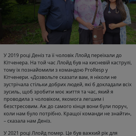
У 2019 році Деніз та її чоловік Ллойд переїхали до
Кітченера. На той час Ллойд був на кисневій каструлі,
тому їх познайомили з командою ProResp у
Кітченери. «Дозвольте сказати вам, я ніколи не
зустрічала стільки добрих людей, які б докладали всіх
зусиль, щоб зробити моє життя та час, який я
проводила з чоловіком, якомога легшим і
безстресовим. Аж до самого кінця вони були поруч,
коли нам було потрібно. Кращої команди не знайти»,
– сказала нам Деніз.
У 2021 році Ллойд помер. Це був важкий рік для