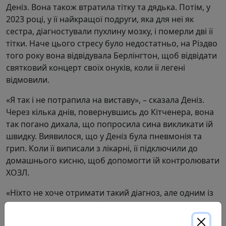
Деніз. Вона також втратила тітку та дядька. Потім, у
2023 році, у її найкращої подруги, яка для неї як
сестра, діагностували пухлину мозку, і померли дві її
тітки. Наче цього стресу було недостатньо, на Різдво
того року вона відвідувала Берлінгтон, щоб відвідати
святковий концерт своїх онуків, коли її легені
відмовили.
«Я так і не потрапила на виставу», – сказала Деніз.
Через кілька днів, повернувшись до Кітченера, вона
так погано дихала, що попросила сина викликати їй
швидку. Виявилося, що у Деніз була пневмонія та
грип. Коли її виписали з лікарні, її підключили до
домашнього кисню, щоб допомогти їй контролювати
ХОЗЛ.
«Ніхто не хоче отримати такий діагноз, але одним із
позитивних моментів було повернення ProResp у
моє життя», – згадує Деніз. «Вони досі пам’ятали