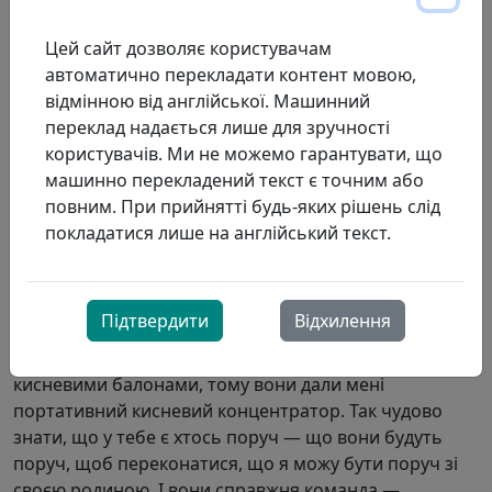
мене, бо водій Шон досі там, а Манджот, який був
респіраторним терапевтом у Ллойді, призначений до
Цей сайт дозволяє користувачам
мене. Коли вона підійшла до дверей, було так, ніби
автоматично перекладати контент мовою,
ми щойно вчора зупинилися».
відмінною від англійської. Машинний
переклад надається лише для зручності
Деніз регулярно їздить туди-сюди між своїм
користувачів. Ми не можемо гарантувати, що
будинком у Кітченері та будинком своєї доньки в
машинно перекладений текст є точним або
Кітченері, де вона допомагає 3-4 дні на тиждень. Її
повним. При прийнятті будь-яких рішень слід
онука — спортсменка-гімнастка, тому Деніз часто
покладатися лише на англійський текст.
їздить на змагання по всій провінції.
«ProResp завжди переконується, що в мене є все
необхідне для подорожі. Якщо мені потрібно буде в
Підтвердити
Відхилення
дорозі, вони подбають про те, щоб у мене було все
необхідне. Мені було трохи важко маневрувати з
кисневими балонами, тому вони дали мені
портативний кисневий концентратор. Так чудово
знати, що у тебе є хтось поруч — що вони будуть
поруч, щоб переконатися, що я можу бути поруч зі
своєю родиною. І вони справжня команда —