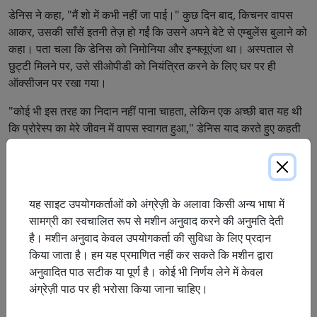
डेनिस ने कहा, "मैं शो में कभी नहीं जा पाई।" कुछ दिन बाद, किचनर वापस
आकर, उसकी साँसें इतनी तेज़ हो गईं कि उसने अपने बेटे से एम्बुलेंस बुलाने को
कहा। पता चला कि डेनिस को निमोनिया और इन्फ्लूएंजा था। अस्पताल से
छुट्टी मिलने पर, उसे सीओपीडी को नियंत्रित करने के लिए घर पर ही
ऑक्सीजन पर रखा गया।
"कोई भी इस तरह का निदान नहीं पाना चाहता, लेकिन एक अच्छी बात यह थी
कि प्रोरेस्प का मेरे जीवन में वापस स्वागत हुआ," डेनिस याद करते हुए कहती
हैं। "वे मुझे अब भी याद करते थे क्योंकि ड्राइवर शॉन अभी भी वहीं है और
मनजोत, जो लॉयड्स रेस्पिरेटरी थेरेपिस्ट थीं, को मेरे पास नियुक्त किया गया
है। जब वह दरवाज़े पर आईं तो ऐसा लगा जैसे हमने कल ही बात छोड़ी हो।"
यह साइट उपयोगकर्ताओं को अंग्रेज़ी के अलावा किसी अन्य भाषा में
डेनिस नियमित रूप से किचनर स्थित अपने घर और अपनी बेटी के घर के बीच
सामग्री का स्वचालित रूप से मशीन अनुवाद करने की अनुमति देती
आना-जाना करती हैं, जहाँ वह हफ़्ते में 3-4 दिन मदद करती हैं। उनकी पोती
है। मशीन अनुवाद केवल उपयोगकर्ता की सुविधा के लिए प्रदान
एक प्रतिस्पर्धी जिमनास्ट है, इसलिए डेनिस अक्सर प्रांत भर में प्रतियोगिताओं
किया जाता है। हम यह प्रमाणित नहीं कर सकते कि मशीन द्वारा
के लिए गाड़ी चलाकर जाती हैं।
अनुवादित पाठ सटीक या पूर्ण है। कोई भी निर्णय लेने में केवल
"प्रोरेस्प हमेशा सुनिश्चित करता है कि मेरे पास यात्रा के लिए आवश्यक सभी
अंग्रेज़ी पाठ पर ही भरोसा किया जाना चाहिए।
चीज़ें मौजूद हों। अगर मुझे सड़क पर जाना पड़े, तो वे सुनिश्चित करेंगे कि मेरे