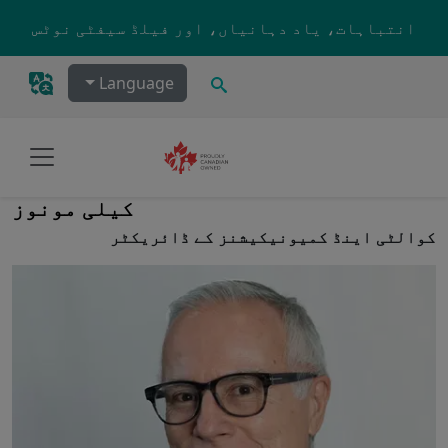
Skip to main content
انتباہات، یاد دہانیاں، اور فیلڈ سیفٹی نوٹس
تلاش کریں۔
Language
کیلی مونوز
کوالٹی اینڈ کمیونیکیشنز کے ڈائریکٹر
Image