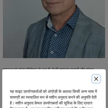
गुणवत्ता एवं संचार निदेशक के रूप में, केली गुणवत्ता मानकों और संचार
प्रोटोकॉल के सभी पहलुओं में प्रबंधन का नेतृत्व और मार्गदर्शन करने में
सक्रिय भूमिका निभाते हैं। केली और उनकी टीम प्रबंधन के सहयोग से सभी
प्रोरेस्प स्थानों पर गतिविधियों की योजना बनाने, आयोजन और निर्देशन की
यह साइट उपयोगकर्ताओं को अंग्रेज़ी के अलावा किसी अन्य भाषा में
ज़िम्मेदारी साझा करते हैं। इसमें मार्केटिंग स्थलों, मीडिया और सोशल प्लेटफ़ॉर्म
सामग्री का स्वचालित रूप से मशीन अनुवाद करने की अनुमति देती
के लिए प्रभावी प्रतिक्रिया प्रणालियाँ और नियंत्रण बनाना, उद्योग और
है। मशीन अनुवाद केवल उपयोगकर्ता की सुविधा के लिए प्रदान
उद्देश्य-संबंधी संगठनों के साथ विश्वसनीयता स्थापित करना, और रेफ़रल