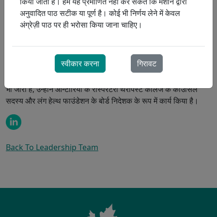
किया जाता है। हम यह प्रमाणित नहीं कर सकते कि मशीन द्वारा
स्रोतों और अन्य हितधारकों के साथ नेटवर्किंग करना शामिल है।
अनुवादित पाठ सटीक या पूर्ण है। कोई भी निर्णय लेने में केवल
1996 में प्रोरेस्प में शामिल हुए केली, एक पंजीकृत श्वसन चिकित्सक
अंग्रेज़ी पाठ पर ही भरोसा किया जाना चाहिए।
(आरआरटी) हैं, जिनके पास विविध व्यावसायिक पृष्ठभूमि है और वे संबंध
प्रबंधन, व्यवसाय विकास, गुणवत्ता सुधार, आम सहमति निर्माण और संचार के
प्रति प्रतिबद्ध हैं।
स्वीकार करना
गिरावट
फेफड़ों के स्वास्थ्य और बेहतर श्वास के प्रति केली का जुनून काम के अलावा
भी जारी है, उन्होंने ओन्टारियो के रेस्पिरेटरी थेरेपिस्ट कॉलेज के काउंसिल
सदस्य और लंग हेल्थ फाउंडेशन के बोर्ड निदेशक के रूप में कार्य किया है।
Back To Leadership Team