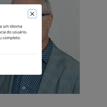
com CPAP
ento
o
frequentes sobre a terapia CPAP
ra um idioma
cia do usuário.
u completo.