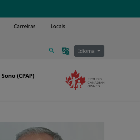
Carreiras
Locais
Procurar
Idioma
 Sono (CPAP)
mage
Image
 sono
PAP
e limpeza do CPAP