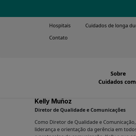
TOP MENU
Hospitais
Cuidados de longa du
Contato
MAIN ME
Sobre
Cuidados comp
Nossa Mi
Ventilação, Tr
Kelly Muñoz
O que fa
Diretor de Qualidade e Comunicações
Nossa Ge
Como Diretor de Qualidade e Comunicação,
Nossa His
liderança e orientação da gerência em todo