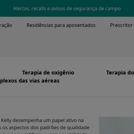
Skip to main content
Alertas, recalls e avisos de segurança de campo
ração
Residências para aposentados
Prescritor
NU
Terapia de oxigênio
Terapia do
lexos das vias aéreas
Image
I
ssão e Valores Fundamentais
Terapia com oxigênio
Produtos
Image
aqueostomia, Eliminação de Secreções
zemos
Cuidado Centrado no Paciente
Apneia do
nte
Sistemas
Terapia C
Image
 Kelly desempenha um papel ativo na
tória
Segurança de oxigênio
Cuidados 
s os aspectos dos padrões de qualidade