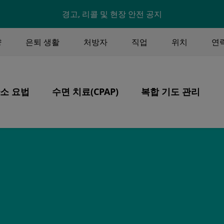
Skip to main content
경고, 리콜 및 현장 안전 공지
U
양
은퇴 생활
처방자
직업
위치
연
ENU
소 요법
수면 치료(CPAP)
복합 기도 관리
Image
Image
Image
핵심 가치
산소 요법
제품
환기, 기관절개술, 분
환자 중심 치료
수면 무호흡증
시스템
CPAP 치료
산소 안전
CPAP 관리 및 세척
여행
CPAP를 가지고 여행하기
십
자금 조달
자금 조달