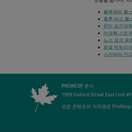
블루워터 헬
휴론 퍼스 헬
런던 보건과
마크햄 스토우
노스 요크 종
로열 빅토리아
스카버러 건
PRORESP 본사
1909 Oxford Street East Unit #
모든 콘텐츠의 저작권은 ProResp I