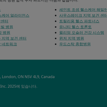
스
세인트 조셉 헬스케어 해밀
스케어 얼라이언스
사우스레이크 지역 보건 센
학센터
트릴리움 헬스 파트너스
빌 병원
유니티 헬스 토론토
합 병원
윌리엄 오슬러 건강 시스템
 지역 보건 센터
윈저 지역 병원
강 네트워크
우드스탁 종합병원
S
1, London, ON N5V 4L9, Canada
nc. 2025에 있습니다.