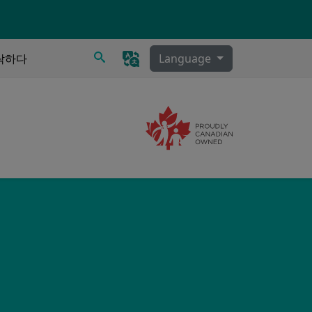
찾다
락하다
Language
Image
비물 제거