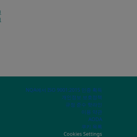
턴
터
ECONDARY MENU
NQA에서 ISO 9001:2015 인증 획득
개인정보 보호정책
규정 준수 핫라인
이용 약관
AODA
쿠키 목록
Cookies Settings