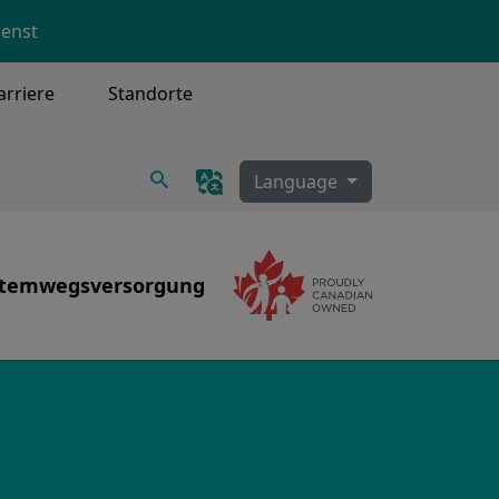
ienst
arriere
Standorte
Suchen
Language
temwegsversorgung
Image
Image
racheostomie, Sekretreinigung