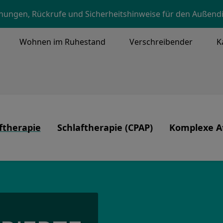
Skip to main content
ungen, Rückrufe und Sicherheitshinweise für den Außend
Wohnen im Ruhestand
Verschreibender
K
NU
ftherapie
Schlaftherapie (CPAP)
Komplexe A
Image
Image
d unsere Kernwerte
ftherapie
Produkte
Beatmung, T
zentrierte Versorgung
Schlafapnoe
r
CPAP-Therapie
sicherheit
CPAP-Pflege und -Reinigung