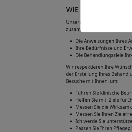
WIE FUNKTIONIERT 
Unsere Atemtherapeuten arb
zusammen, um einen Behandlu
Die Anweisungen Ihres Ar
Ihre Bedürfnisse und Er
Die Behandlungsziele Ihr
Wir respektieren Ihre Wünsch
der Erstellung Ihres Behand
Besuche mit Ihnen, um:
Führen Sie klinische Beu
Helfen Sie mit, Ziele für
Messen Sie die Wirksamk
Messen Sie Ihren Zielerr
Ich werde Sie unterstütz
Passen Sie Ihren Pflegep