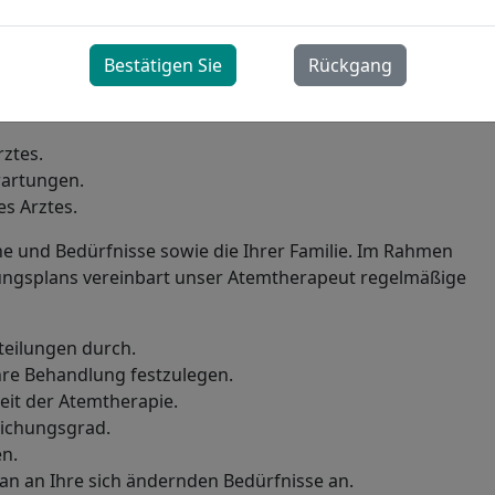
ES?
Bestätigen Sie
Rückgang
eiten mit Ihnen und Ihrem Gesundheitsteam
ngsplan zu entwickeln, der Folgendes berücksichtigt:
ztes.
wartungen.
es Arztes.
e und Bedürfnisse sowie die Ihrer Familie. Im Rahmen
lungsplans vereinbart unser Atemtherapeut regelmäßige
rteilungen durch.
 Ihre Behandlung festzulegen.
eit der Atemtherapie.
eichungsgrad.
en.
lan an Ihre sich ändernden Bedürfnisse an.