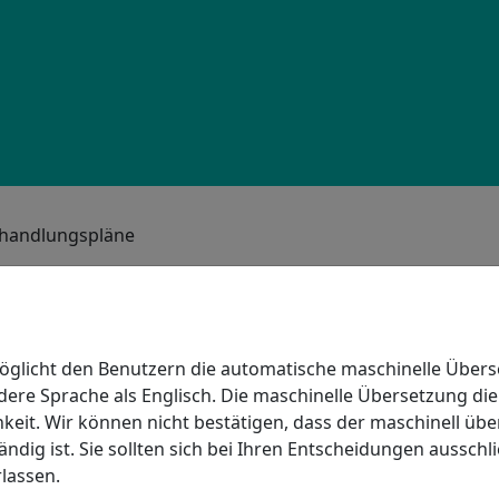
Behandlungspläne
 DAS PRO
CARE PROGRAMM
2
Mittelpunkt all unserer Aktivitäten stehen.
öglicht den Benutzern die automatische maschinelle Über
 zu bieten, die Ihren Bedürfnissen und Erwartungen
ndere Sprache als Englisch. Die maschinelle Übersetzung dien
keit. Wir können nicht bestätigen, dass der maschinell übe
t zu zollen, indem wir Sie in die Planung Ihrer Pflege
ändig ist. Sie sollten sich bei Ihren Entscheidungen ausschl
rlassen.
bestmöglich zu fördern.