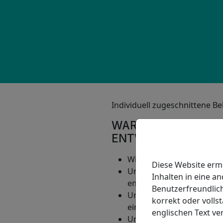
Individuell zugeschnittene 
WARUM HABEN WIR
ENTWICKELT?
Wir möchten, dass Sie im 
Diese Website erm
Um Ihnen eine Betreuung
Inhalten in eine a
entspricht.
Benutzerfreundlich
Um Ihren Wünschen Respek
korrekt oder vollst
einbeziehen.
englischen Text ve
Um Ihre Unabhängigkeit 