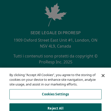
SEDE LEGALE DI PRORESP
1909 Oxford Street East Unit #1, London, ON
N5V 4L9, Canada
Tutti i contenuti sono protetti da copyright ©
ProResp Inc. 2025
SECONDARY MENU
Certificato ISO 9001:2015 da NQA
By clicking “Accept All Cookies”, you agree to the storing of
politica sulla riservatezza
cookies on your device to enhance site navigation, analyze
Linea diretta per la conformità
site usage, and assist in our marketing efforts.
Termini di utilizzo
Cookies Settings
AODA
Elenco dei cookie
Cookies Settings
Reject All