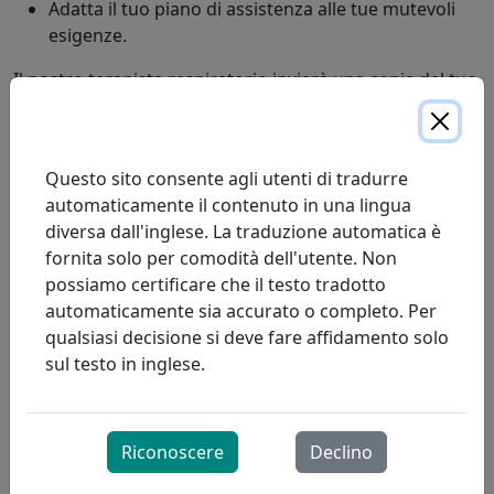
Adatta il tuo piano di assistenza alle tue mutevoli
esigenze.
Il nostro terapista respiratorio invierà una copia del tuo
piano di cura al tuo medico e collaborerà con te per
selezionare l'apparecchiatura respiratoria più adatta
alle tue esigenze. Riceverai una dimostrazione e
Questo sito consente agli utenti di tradurre
istruzioni personalizzate su come utilizzare e prendersi
automaticamente il contenuto in una lingua
cura correttamente dell'apparecchiatura che ti verrà
diversa dall'inglese. La traduzione automatica è
consegnata.
fornita solo per comodità dell'utente. Non
possiamo certificare che il testo tradotto
I nostri rappresentanti addetti all'erogazione dei servizi
automaticamente sia accurato o completo. Per
ispezionano e riparano regolarmente le
qualsiasi decisione si deve fare affidamento solo
apparecchiature per l'ossigenoterapia domiciliare e
sul testo in inglese.
rivedono le precauzioni di sicurezza durante le visite
domiciliari, mentre i nostri terapisti respiratori
ispezionano e regolano le apparecchiature CPAP
secondo necessità.
Riconoscere
Declino