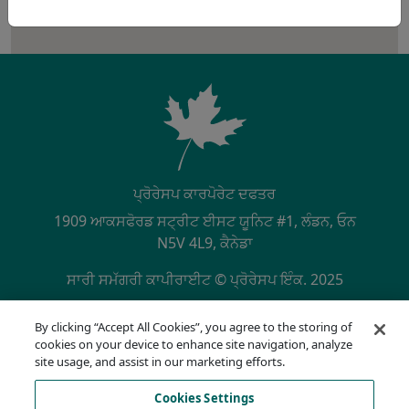
ਪ੍ਰੋਰੇਸਪ ਕਾਰਪੋਰੇਟ ਦਫਤਰ
1909 ਆਕਸਫੋਰਡ ਸਟ੍ਰੀਟ ਈਸਟ ਯੂਨਿਟ #1, ਲੰਡਨ, ਓਨ
N5V 4L9, ਕੈਨੇਡਾ
ਸਾਰੀ ਸਮੱਗਰੀ ਕਾਪੀਰਾਈਟ © ਪ੍ਰੋਰੇਸਪ ਇੰਕ. 2025
SECONDARY MENU
NQA ਦੁਆਰਾ ਪ੍ਰਮਾਣਿਤ ISO 9001:2015
By clicking “Accept All Cookies”, you agree to the storing of
ਪਰਾਈਵੇਟ ਨੀਤੀ
cookies on your device to enhance site navigation, analyze
ਪਾਲਣਾ ਹੌਟਲਾਈਨ
site usage, and assist in our marketing efforts.
ਵਰਤੋ ਦੀਆਂ ਸ਼ਰਤਾਂ
Cookies Settings
ਏਓਡੀਏ